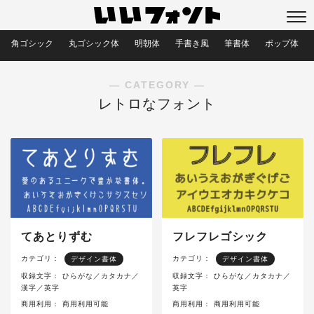
角ゴシック
丸ゴシック体
明朝体
手書き風
筆書体
ポップ体
― CATEGORY ―
レトロなフォント
てあとりずむ
フレフレゴシック
カテゴリ：
カテゴリ：
デザイン書体
デザイン書体
収録文字：
ひらがな／カタカナ／
収録文字：
ひらがな／カタカナ／
漢字／英字
英字
商用利用：
商用利用可能
商用利用：
商用利用可能