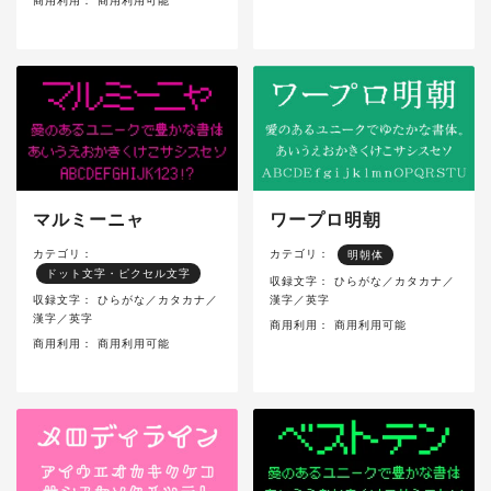
商用利用：
商用利用可能
マルミーニャ
ワープロ明朝
カテゴリ：
カテゴリ：
明朝体
ドット文字・ピクセル文字
収録文字：
ひらがな／カタカナ／
収録文字：
ひらがな／カタカナ／
漢字／英字
漢字／英字
商用利用：
商用利用可能
商用利用：
商用利用可能