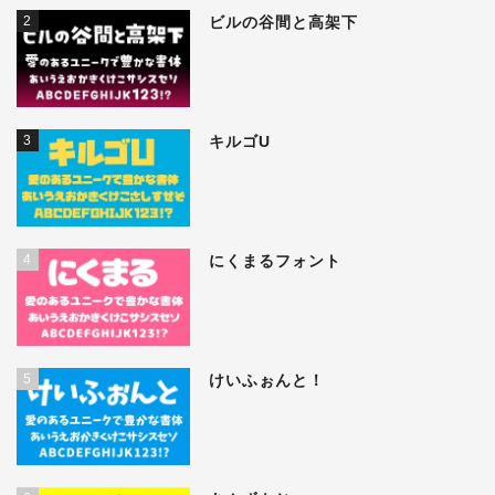
2
ビルの谷間と高架下
3
キルゴU
4
にくまるフォント
5
けいふぉんと！