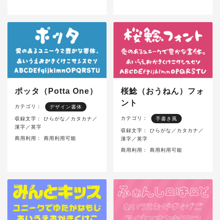
ポッタ（Potta One）
桜鯰（おうねん）フォ
ント
カテゴリ：
デザイン書体
カテゴリ：
収録文字：
ひらがな／カタカナ／
手書き風
漢字／英字
収録文字：
ひらがな／カタカナ／
商用利用：
商用利用可能
漢字／英字
商用利用：
商用利用可能