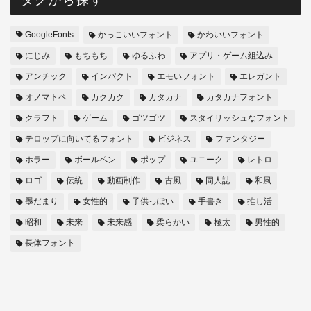
GoogleFonts
かっこいいフォント
かわいいフォント
にじみ
もちもち
ゆるふわ
アプリ・ゲーム組込み
アンチック
インパクト
エモいフォント
エレガント
オノマトペ
カクカク
カタカナ
カタカナフォント
クラフト
ゲーム
ゴツゴツ
スタイリッシュなフォント
テロップに向いてるフォント
ビジネス
ファンタジー
ホラー
ボールペン
ポップ
ユニーク
レトロ
ロゴ
伝統
動画制作
古風
同人誌
和風
墨だまり
女性的
子供っぽい
手書き
推し活
昭和
未来
未来感
柔らかい
極太
男性的
長体フォント