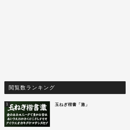
閲覧数ランキング
1
玉ねぎ楷書「激」