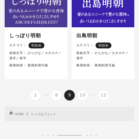
しっぽり明朝
出島明朝
カテゴリ：
カテゴリ：
明朝体
明朝体
収録文字：
ひらがな／カタカナ／
収録文字：
ひらがな／カタカナ／
漢字／英字
漢字
商用利用：
商用利用可能
商用利用：
商用利用可能
...
...
1
8
9
10
12
HOME
レトロなフォント