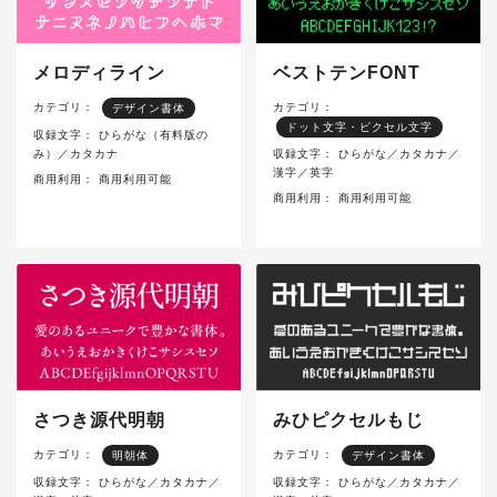
メロディライン
ベストテンFONT
カテゴリ：
カテゴリ：
デザイン書体
ドット文字・ピクセル文字
収録文字：
ひらがな（有料版の
み）／カタカナ
収録文字：
ひらがな／カタカナ／
漢字／英字
商用利用：
商用利用可能
商用利用：
商用利用可能
さつき源代明朝
みひピクセルもじ
カテゴリ：
カテゴリ：
明朝体
デザイン書体
収録文字：
ひらがな／カタカナ／
収録文字：
ひらがな／カタカナ／