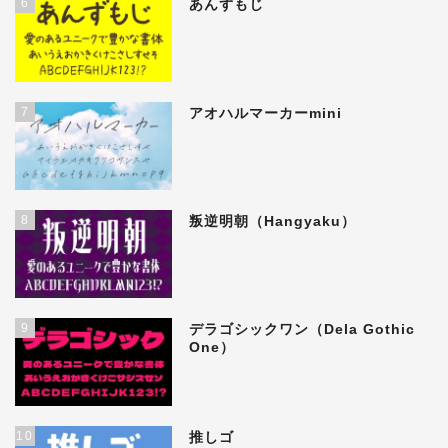
6
あんずもじ
7
アオハルマーカーmini
8
叛逆明朝（Hangyaku）
9
デラゴシックワン（Dela Gothic
One）
10
推しゴ