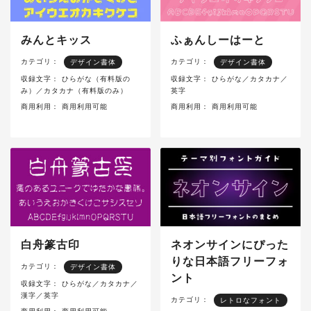
みんとキッス
ふぁんしーはーと
カテゴリ：
カテゴリ：
デザイン書体
デザイン書体
収録文字：
ひらがな（有料版の
収録文字：
ひらがな／カタカナ／
み）／カタカナ（有料版のみ）
英字
商用利用：
商用利用可能
商用利用：
商用利用可能
白舟篆古印
ネオンサインにぴった
りな日本語フリーフォ
カテゴリ：
デザイン書体
ント
収録文字：
ひらがな／カタカナ／
漢字／英字
カテゴリ：
レトロなフォント