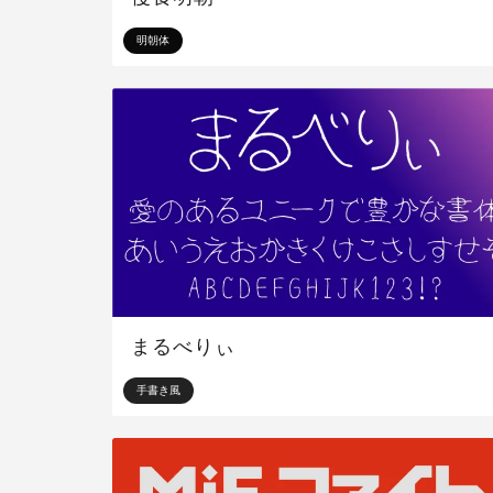
明朝体
まるべりぃ
手書き風