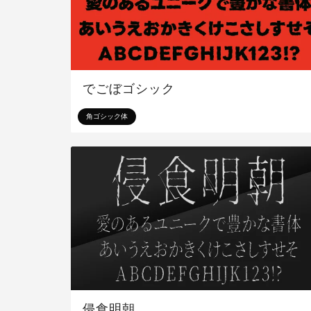
でごぼゴシック
角ゴシック体
侵食明朝