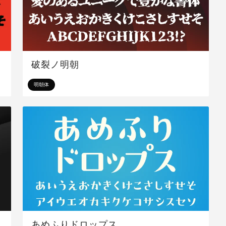
破裂ノ明朝
明朝体
あめふりドロップス