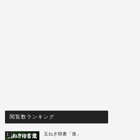
閲覧数ランキング
玉ねぎ楷書「激」
1