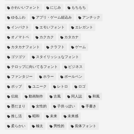
かわいいフォント
にじみ
もちもち
ゆるふわ
アプリ・ゲーム組込み
アンチック
インパクト
エモいフォント
エレガント
オノマトペ
カクカク
カタカナ
カタカナフォント
クラフト
ゲーム
ゴツゴツ
スタイリッシュなフォント
テロップに向いてるフォント
ビジネス
ファンタジー
ホラー
ボールペン
ポップ
ユニーク
レトロ
ロゴ
伝統
動画制作
古風
同人誌
和風
墨だまり
女性的
子供っぽい
手書き
推し活
昭和
未来
未来感
柔らかい
極太
男性的
長体フォント