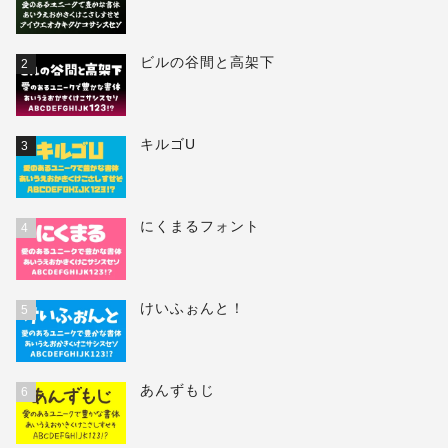
ビルの谷間と高架下
2
キルゴU
3
にくまるフォント
4
けいふぉんと！
5
あんずもじ
6