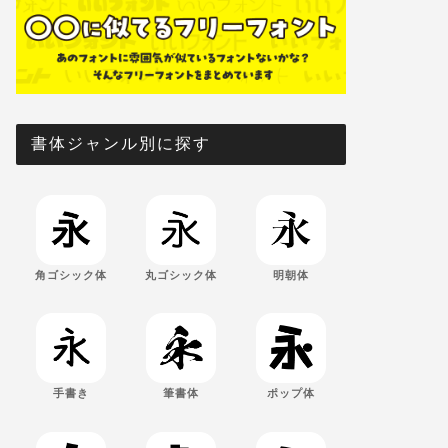
書体ジャンル別に探す
角ゴシック体
丸ゴシック体
明朝体
手書き
筆書体
ポップ体