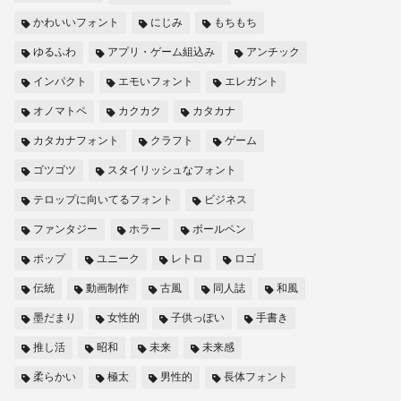
かわいいフォント
にじみ
もちもち
ゆるふわ
アプリ・ゲーム組込み
アンチック
インパクト
エモいフォント
エレガント
オノマトペ
カクカク
カタカナ
カタカナフォント
クラフト
ゲーム
ゴツゴツ
スタイリッシュなフォント
テロップに向いてるフォント
ビジネス
ファンタジー
ホラー
ボールペン
ポップ
ユニーク
レトロ
ロゴ
伝統
動画制作
古風
同人誌
和風
墨だまり
女性的
子供っぽい
手書き
推し活
昭和
未来
未来感
柔らかい
極太
男性的
長体フォント