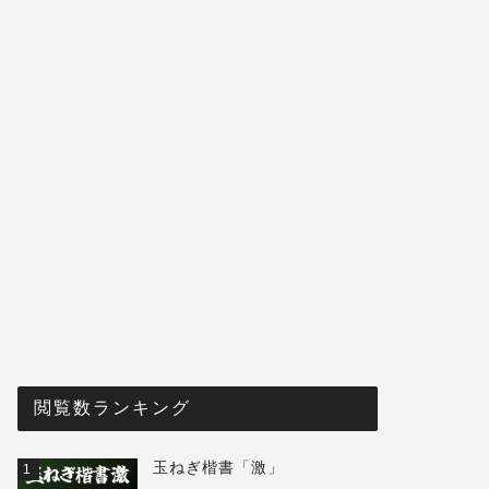
閲覧数ランキング
玉ねぎ楷書「激」
1