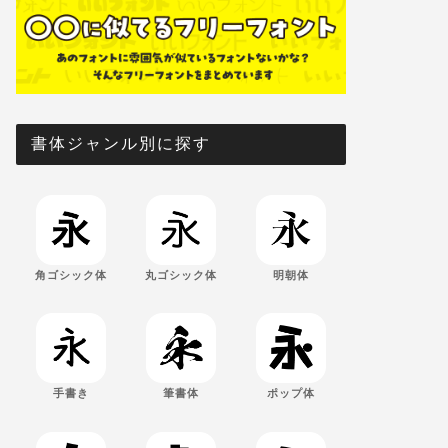
書体ジャンル別に探す
角ゴシック体
丸ゴシック体
明朝体
手書き
筆書体
ポップ体