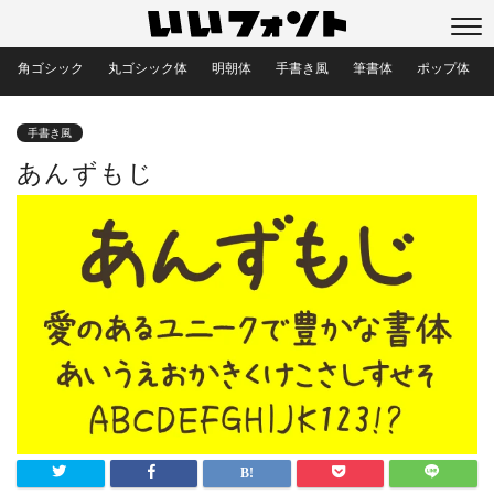
角ゴシック
丸ゴシック体
明朝体
手書き風
筆書体
ポップ体
手書き風
あんずもじ