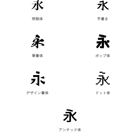
明朝体
手書き
筆書体
ポップ体
デザイン書体
ドット体
アンチック体