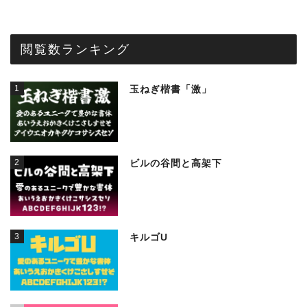
閲覧数ランキング
1
玉ねぎ楷書「激」
2
ビルの谷間と高架下
3
キルゴU