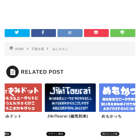
HOME
手書き風
あんずもじ
RELATED POST
たすみドット
JikiTourai (磁気到来)
めもかっち
イン書体
デザイン書体
角ゴシック体