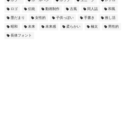
ロゴ
伝統
動画制作
古風
同人誌
和風
墨だまり
女性的
子供っぽい
手書き
推し活
昭和
未来
未来感
柔らかい
極太
男性的
長体フォント