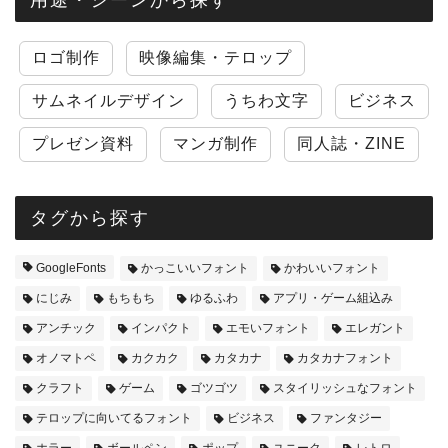
ロゴ制作
映像編集・テロップ
サムネイルデザイン
うちわ文字
ビジネス
プレゼン資料
マンガ制作
同人誌・ZINE
タグから探す
GoogleFonts
かっこいいフォント
かわいいフォント
にじみ
もちもち
ゆるふわ
アプリ・ゲーム組込み
アンチック
インパクト
エモいフォント
エレガント
オノマトペ
カクカク
カタカナ
カタカナフォント
クラフト
ゲーム
ゴツゴツ
スタイリッシュなフォント
テロップに向いてるフォント
ビジネス
ファンタジー
ホラー
ボールペン
ポップ
ユニーク
レトロ