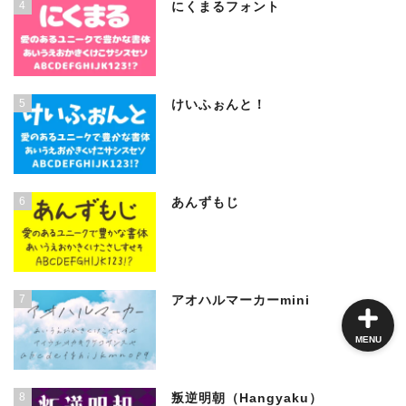
4
にくまるフォント
角ゴシック
5
けいふぉんと！
丸ゴシック体
明朝体
6
あんずもじ
手書き風
7
アオハルマーカーmini
MENU
8
叛逆明朝（Hangyaku）