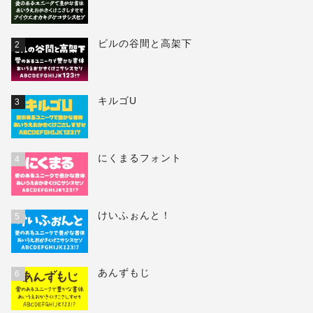
ビルの谷間と高架下
2
キルゴU
3
にくまるフォント
4
けいふぉんと！
5
あんずもじ
6