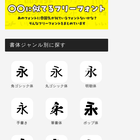
書体ジャンル別に探す
角ゴシック体
丸ゴシック体
明朝体
手書き
筆書体
ポップ体