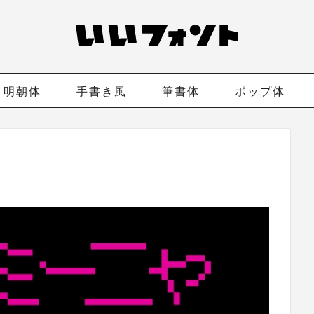
明朝体
手書き風
筆書体
ポップ体