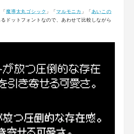
」「
魔導太丸ゴシック
」「
マルモニカ
」「
あいこの
あるドットフォントなので、あわせて比較しながら