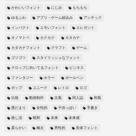
かわいいフォント
にじみ
もちもち
ゆるふわ
アプリ・ゲーム組込み
アンチック
インパクト
エモいフォント
エレガント
オノマトペ
カクカク
カタカナ
カタカナフォント
クラフト
ゲーム
ゴツゴツ
スタイリッシュなフォント
テロップに向いてるフォント
ビジネス
ファンタジー
ホラー
ボールペン
ポップ
ユニーク
レトロ
ロゴ
伝統
動画制作
古風
同人誌
和風
墨だまり
女性的
子供っぽい
手書き
推し活
昭和
未来
未来感
柔らかい
極太
男性的
長体フォント