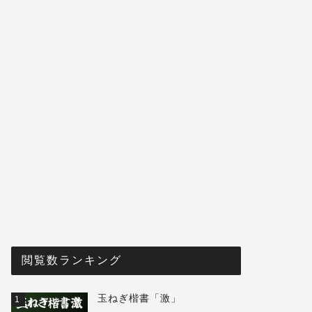
閲覧数ランキング
玉ねぎ楷書「激」
1