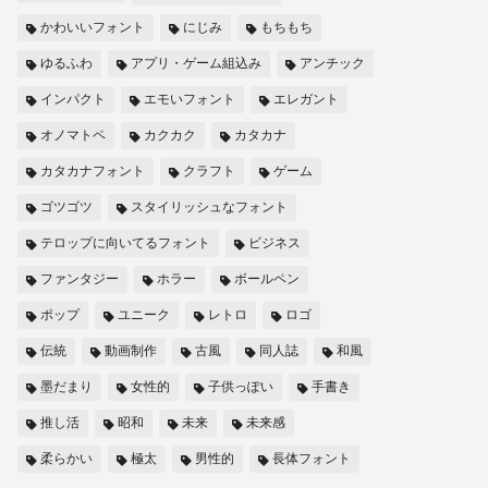
かわいいフォント
にじみ
もちもち
ゆるふわ
アプリ・ゲーム組込み
アンチック
インパクト
エモいフォント
エレガント
オノマトペ
カクカク
カタカナ
カタカナフォント
クラフト
ゲーム
ゴツゴツ
スタイリッシュなフォント
テロップに向いてるフォント
ビジネス
ファンタジー
ホラー
ボールペン
ポップ
ユニーク
レトロ
ロゴ
伝統
動画制作
古風
同人誌
和風
墨だまり
女性的
子供っぽい
手書き
推し活
昭和
未来
未来感
柔らかい
極太
男性的
長体フォント