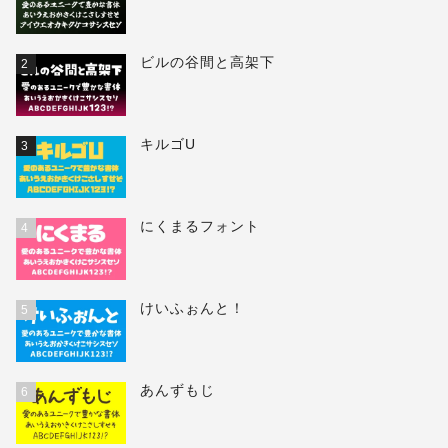
ビルの谷間と高架下
2
キルゴU
3
にくまるフォント
4
けいふぉんと！
5
あんずもじ
6