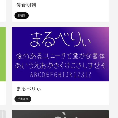
侵食明朝
明朝体
まるべりぃ
手書き風