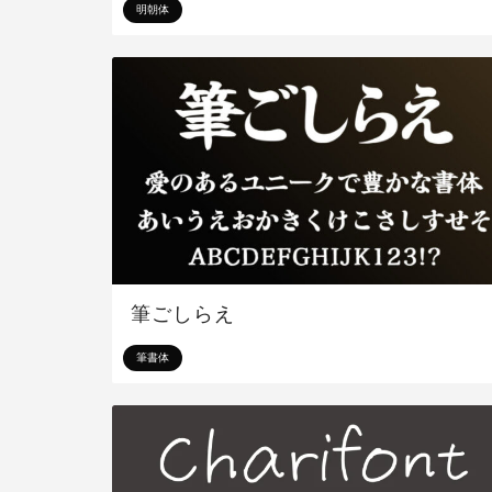
明朝体
筆ごしらえ
筆書体