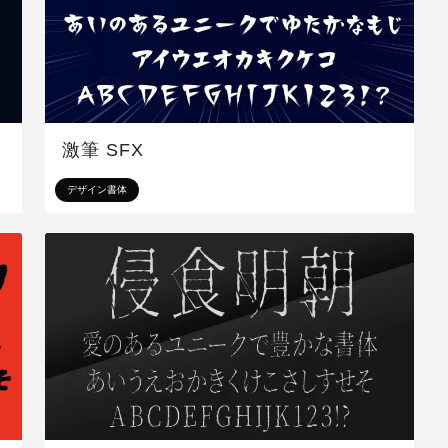
激筆 SFX
デザイン書体