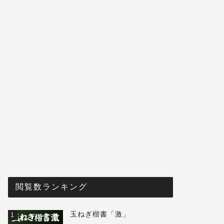
閲覧数ランキング
玉ねぎ楷書「激」
1