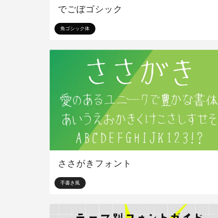
でごぼゴシック
角ゴシック体
ささがきフォント
手書き風