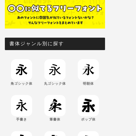
書体ジャンル別に探す
角ゴシック体
丸ゴシック体
明朝体
手書き
筆書体
ポップ体