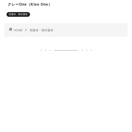
クレーOne（Klee One）
楷書体・教科書体
HOME
楷書体・教科書体