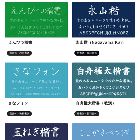
えんぴつ楷書
永山楷（Nagayama Kai）
楷書体・教科書体
楷書体・教科書体
さなフォン
白舟極太楷書（教漢）
楷書体・教科書体
楷書体・教科書体