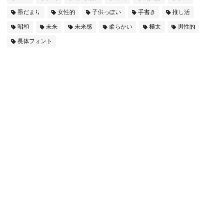
墨だまり
女性的
子供っぽい
手書き
推し活
昭和
未来
未来感
柔らかい
極太
男性的
長体フォント