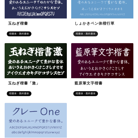
玉ねぎ楷書
しょかきペン体楷行草
楷書体・教科書体
楷書体・教科書体
玉ねぎ楷書「激」
藍原筆文字楷書
楷書体・教科書体
楷書体・教科書体