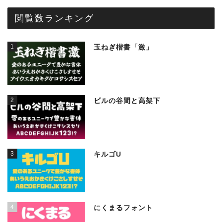
閲覧数ランキング
1
玉ねぎ楷書「激」
2
ビルの谷間と高架下
3
キルゴU
4
にくまるフォント