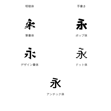
明朝体
手書き
筆書体
ポップ体
デザイン書体
ドット体
アンチック体