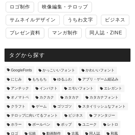
ロゴ制作
映像編集・テロップ
サムネイルデザイン
うちわ文字
ビジネス
プレゼン資料
マンガ制作
同人誌・ZINE
タグから探す
GoogleFonts
かっこいいフォント
かわいいフォント
にじみ
もちもち
ゆるふわ
アプリ・ゲーム組込み
アンチック
インパクト
エモいフォント
エレガント
オノマトペ
カクカク
カタカナ
カタカナフォント
クラフト
ゲーム
ゴツゴツ
スタイリッシュなフォント
テロップに向いてるフォント
ビジネス
ファンタジー
ホラー
ボールペン
ポップ
ユニーク
レトロ
ロゴ
伝統
動画制作
古風
同人誌
和風