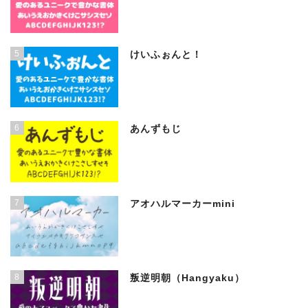
5
けいふぉんと！
6
あんずもじ
7
アオハルマーカーmini
8
叛逆明朝（Hangyaku）