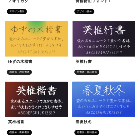
アオイカク
青柳衡山フォントT
デザイン書体
デザイン書体
ゆずの木楷書
英椎行書
楷書体・教科書体
楷書体・教科書体
英椎楷書
春夏秋冬
楷書体・教科書体
楷書体・教科書体