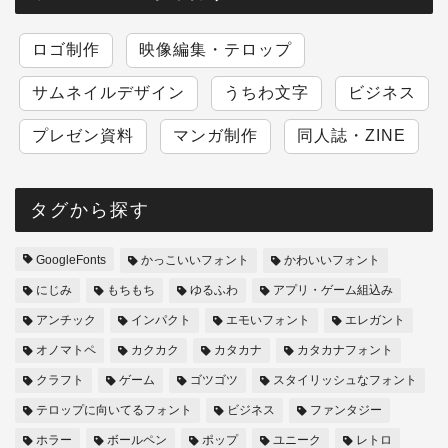
ロゴ制作
映像編集・テロップ
サムネイルデザイン
うちわ文字
ビジネス
プレゼン資料
マンガ制作
同人誌・ZINE
タグから探す
GoogleFonts
かっこいいフォント
かわいいフォント
にじみ
もちもち
ゆるふわ
アプリ・ゲーム組込み
アンチック
インパクト
エモいフォント
エレガント
オノマトペ
カクカク
カタカナ
カタカナフォント
クラフト
ゲーム
ゴツゴツ
スタイリッシュなフォント
テロップに向いてるフォント
ビジネス
ファンタジー
ホラー
ボールペン
ポップ
ユニーク
レトロ