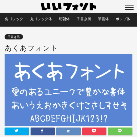
角ゴシック
丸ゴシック体
明朝体
手書き風
筆書体
ポップ体
手書き風
あくあフォント