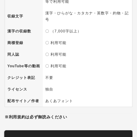
等で利用可能
漢字・ひらがな・カタカナ・英数字・約物・記
収録文字
号
漢字の収録数
〇 （7,000字以上）
商標登録
〇 利用可能
同人誌
〇 利用可能
YouTube等の動画
〇 利用可能
クレジット表記
不要
ライセンス
独自
配布サイト／作者
あくあフォント
※利用規約は必ず御読みください