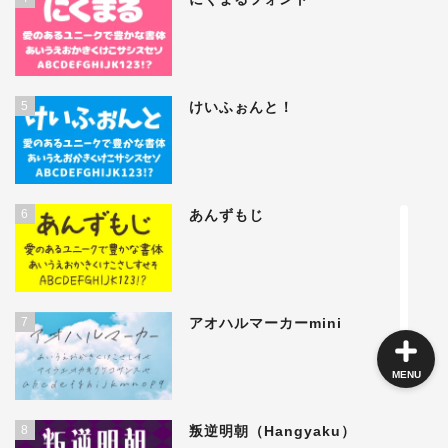
角ゴシック
5
けいふぉんと！
丸ゴシック体
明朝体
6
あんずもじ
手書き風
7
アオハルマーカーmini
MENU
8
叛逆明朝（Hangyaku）