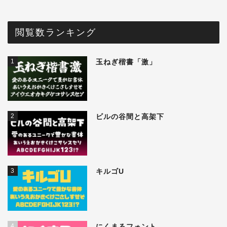
閲覧数ランキング
1
玉ねぎ楷書「激」
2
ビルの谷間と高架下
3
キルゴU
4
にくまるフォント