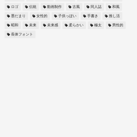
ロゴ
伝統
動画制作
古風
同人誌
和風
墨だまり
女性的
子供っぽい
手書き
推し活
昭和
未来
未来感
柔らかい
極太
男性的
長体フォント