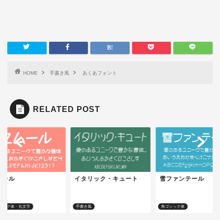
HOME
手書き風
あくあフォント
RELATED POST
ムール
イタリック・キュート
雪ファンテール
シック体・丸文字
手書き風
角ゴシック体