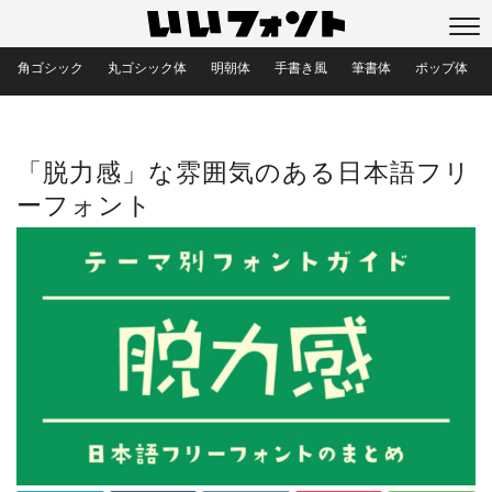
角ゴシック
丸ゴシック体
明朝体
手書き風
筆書体
ポップ体
目的別フォント
「脱力感」な雰囲気のある日本語フリ
ーフォント