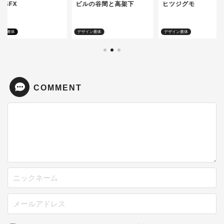
 SFX
ビルの谷間と高架下
ヒツジグモ
イン書体
デザイン書体
デザイン書体
COMMENT