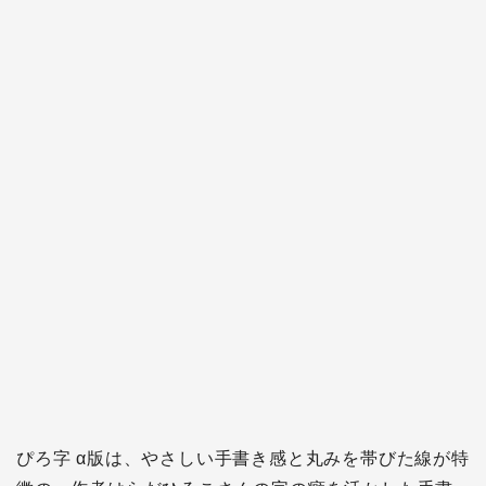
ぴろ字 α版は、やさしい手書き感と丸みを帯びた線が特