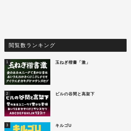
閲覧数ランキング
1
玉ねぎ楷書「激」
2
ビルの谷間と高架下
3
キルゴU