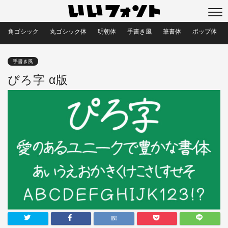
角ゴシック
丸ゴシック体
明朝体
手書き風
筆書体
ポップ体
手書き風
ぴろ字 α版