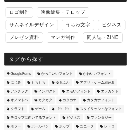
ロゴ制作
映像編集・テロップ
サムネイルデザイン
うちわ文字
ビジネス
プレゼン資料
マンガ制作
同人誌・ZINE
タグから探す
GoogleFonts
かっこいいフォント
かわいいフォント
にじみ
もちもち
ゆるふわ
アプリ・ゲーム組込み
アンチック
インパクト
エモいフォント
エレガント
オノマトペ
カクカク
カタカナ
カタカナフォント
クラフト
ゲーム
ゴツゴツ
スタイリッシュなフォント
テロップに向いてるフォント
ビジネス
ファンタジー
ホラー
ボールペン
ポップ
ユニーク
レトロ