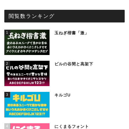
閲覧数ランキング
1
玉ねぎ楷書「激」
2
ビルの谷間と高架下
3
キルゴU
4
にくまるフォント