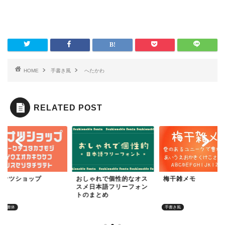
HOME
手書き風
へたかわ
RELATED POST
ーナツショップ
おしゃれで個性的なオス
梅干雑メモ
スメ日本語フリーフォン
トのまとめ
イン書体
かわいいフォント
手書き風