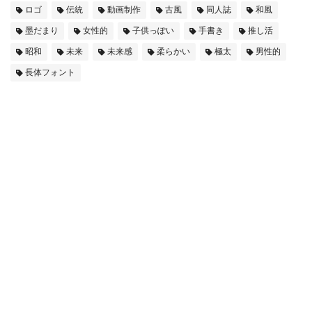
ロゴ
伝統
動画制作
古風
同人誌
和風
墨だまり
女性的
子供っぽい
手書き
推し活
昭和
未来
未来感
柔らかい
極太
男性的
長体フォント