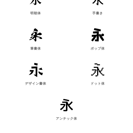
明朝体
手書き
筆書体
ポップ体
デザイン書体
ドット体
アンチック体