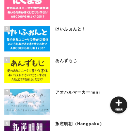
角ゴシック
5
けいふぉんと！
丸ゴシック体
明朝体
6
あんずもじ
手書き風
7
アオハルマーカーmini
MENU
8
叛逆明朝（Hangyaku）