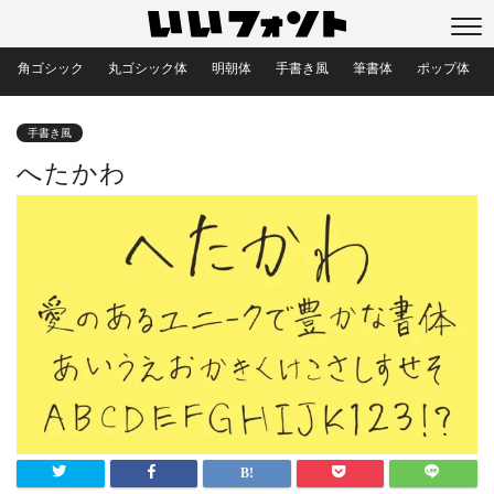
角ゴシック
丸ゴシック体
明朝体
手書き風
筆書体
ポップ体
手書き風
へたかわ