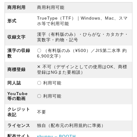
商用利用
商用利用可能
TrueType（TTF）｜Windows、Mac、スマ
形式
ホ等で利用可能
漢字（有料版のみ）・ひらがな・カタカナ・
収録文字
英数字・約物・記号
漢字の収録
〇 （有料版のみ（¥500）／JIS第二水準 約
数
6,900文字）
✕ 不可（デザインとしての使用はOK、商標
商標登録
登録はNGまた要相談）
同人誌
〇 利用可能
YouTube
〇 利用可能
等の動画
クレジット
不要
表記
ライセンス
独自（配布元の利用規約に準拠）
配布サイト
shunpu – BOOTH