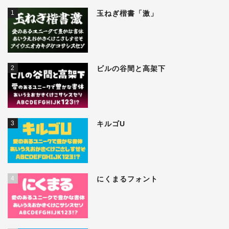
1
玉ねぎ楷書「激」
2
ビルの谷間と高架下
3
キルゴU
4
にくまるフォント