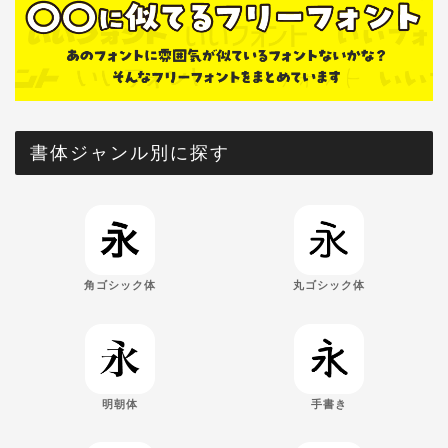
書体ジャンル別に探す
角ゴシック体
丸ゴシック体
明朝体
手書き