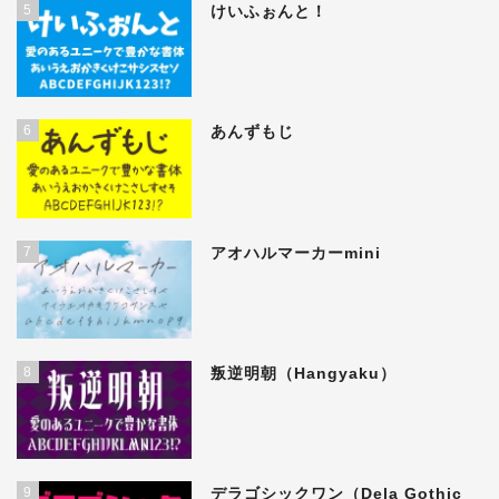
5
けいふぉんと！
6
あんずもじ
7
アオハルマーカーmini
8
叛逆明朝（Hangyaku）
9
デラゴシックワン（Dela Gothic