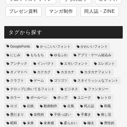
プレゼン資料
マンガ制作
同人誌・ZINE
タグから探す
GoogleFonts
かっこいいフォント
かわいいフォント
にじみ
もちもち
ゆるふわ
アプリ・ゲーム組込み
アンチック
インパクト
エモいフォント
エレガント
オノマトペ
カクカク
カタカナ
カタカナフォント
クラフト
ゲーム
ゴツゴツ
スタイリッシュなフォント
テロップに向いてるフォント
ビジネス
ファンタジー
ホラー
ボールペン
ポップ
ユニーク
レトロ
ロゴ
伝統
動画制作
古風
同人誌
和風
墨だまり
女性的
子供っぽい
手書き
推し活
昭和
未来
未来感
柔らかい
極太
男性的