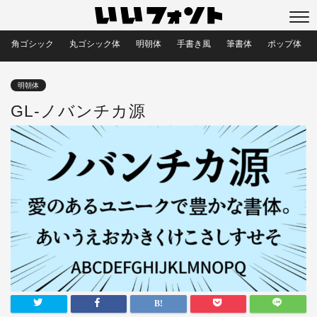
角ゴシック
丸ゴシック体
明朝体
手書き風
筆書体
ポップ体
明朝体
GL-ノバンチカ源