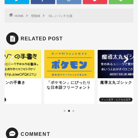
HOME
明朝体
GL-ノバンチカ源
RELATED POST
イソンの手書き
「ポケモン」にぴったり
魔導太丸ゴシック
な日本語フリーフォント
き風
ロゴに向いているフォント
ドット文字・ピクセル文字
COMMENT