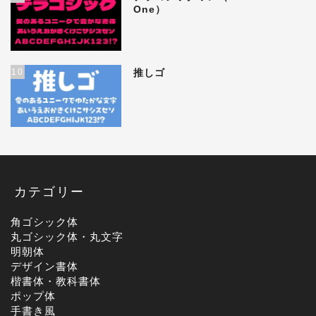
One）
10
推しゴ
カテゴリー
角ゴシック体
丸ゴシック体・丸文字
明朝体
デザイン書体
楷書体・教科書体
ポップ体
手書き風