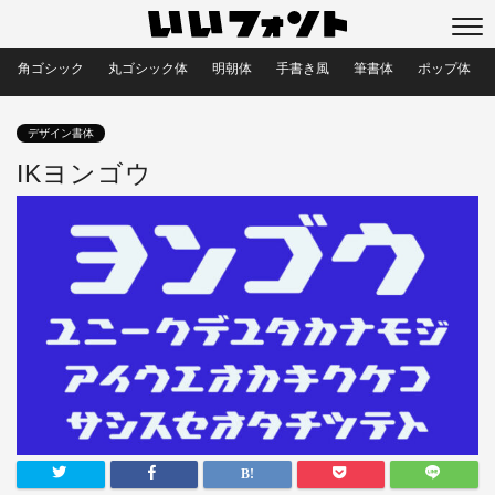
角ゴシック
丸ゴシック体
明朝体
手書き風
筆書体
ポップ体
デザイン書体
IKヨンゴウ