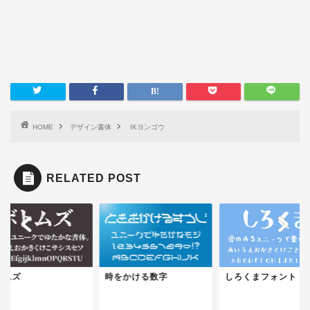
HOME
デザイン書体
IKヨンゴウ
RELATED POST
トムズ
時をかける数字
しろくまフォント