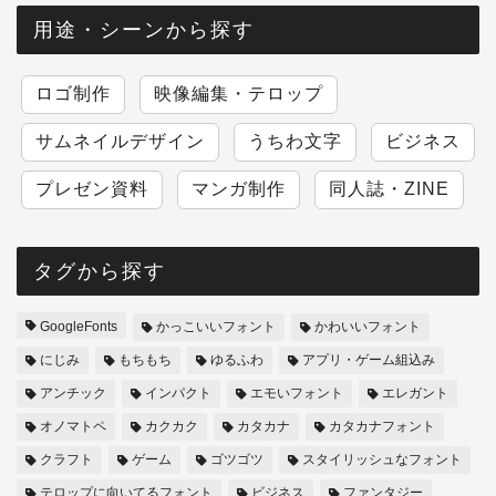
用途・シーンから探す
ロゴ制作
映像編集・テロップ
サムネイルデザイン
うちわ文字
ビジネス
プレゼン資料
マンガ制作
同人誌・ZINE
タグから探す
GoogleFonts
かっこいいフォント
かわいいフォント
にじみ
もちもち
ゆるふわ
アプリ・ゲーム組込み
アンチック
インパクト
エモいフォント
エレガント
オノマトペ
カクカク
カタカナ
カタカナフォント
クラフト
ゲーム
ゴツゴツ
スタイリッシュなフォント
テロップに向いてるフォント
ビジネス
ファンタジー