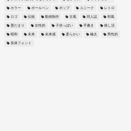
ホラー
ボールペン
ポップ
ユニーク
レトロ
ロゴ
伝統
動画制作
古風
同人誌
和風
墨だまり
女性的
子供っぽい
手書き
推し活
昭和
未来
未来感
柔らかい
極太
男性的
長体フォント