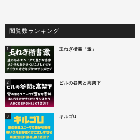
閲覧数ランキング
1
玉ねぎ楷書「激」
2
ビルの谷間と高架下
3
キルゴU