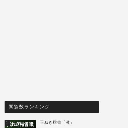
閲覧数ランキング
玉ねぎ楷書「激」
1