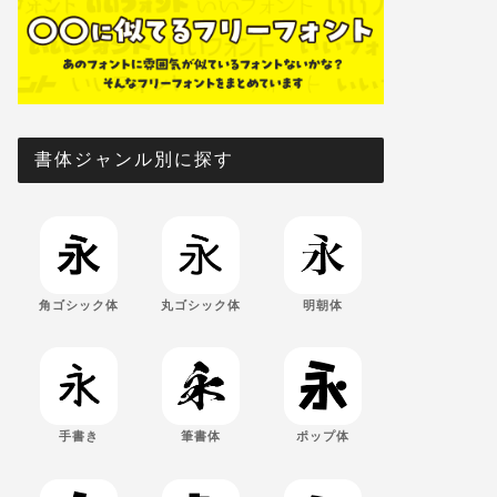
書体ジャンル別に探す
角ゴシック体
丸ゴシック体
明朝体
手書き
筆書体
ポップ体