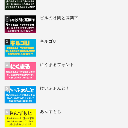
ビルの谷間と高架下
2
キルゴU
3
にくまるフォント
4
けいふぉんと！
5
あんずもじ
6