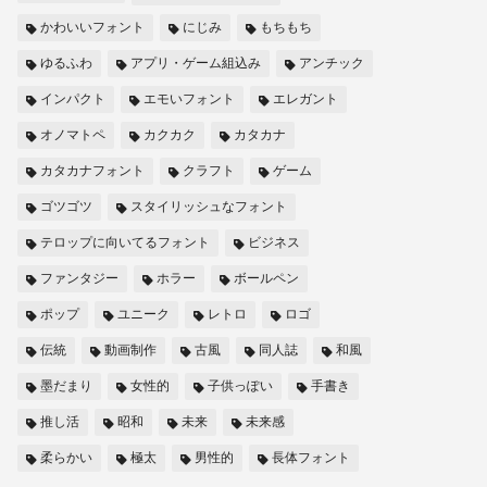
かわいいフォント
にじみ
もちもち
ゆるふわ
アプリ・ゲーム組込み
アンチック
インパクト
エモいフォント
エレガント
オノマトペ
カクカク
カタカナ
カタカナフォント
クラフト
ゲーム
ゴツゴツ
スタイリッシュなフォント
テロップに向いてるフォント
ビジネス
ファンタジー
ホラー
ボールペン
ポップ
ユニーク
レトロ
ロゴ
伝統
動画制作
古風
同人誌
和風
墨だまり
女性的
子供っぽい
手書き
推し活
昭和
未来
未来感
柔らかい
極太
男性的
長体フォント