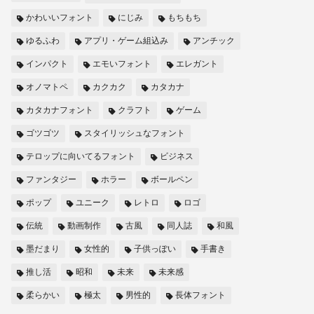
かわいいフォント
にじみ
もちもち
ゆるふわ
アプリ・ゲーム組込み
アンチック
インパクト
エモいフォント
エレガント
オノマトペ
カクカク
カタカナ
カタカナフォント
クラフト
ゲーム
ゴツゴツ
スタイリッシュなフォント
テロップに向いてるフォント
ビジネス
ファンタジー
ホラー
ボールペン
ポップ
ユニーク
レトロ
ロゴ
伝統
動画制作
古風
同人誌
和風
墨だまり
女性的
子供っぽい
手書き
推し活
昭和
未来
未来感
柔らかい
極太
男性的
長体フォント