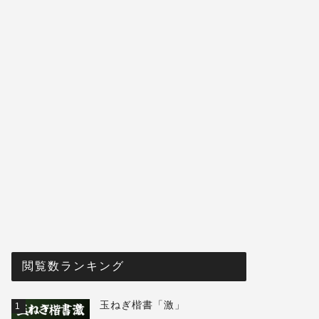
閲覧数ランキング
玉ねぎ楷書「激」
1