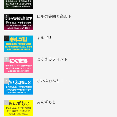
ビルの谷間と高架下
2
キルゴU
3
にくまるフォント
4
けいふぉんと！
5
あんずもじ
6