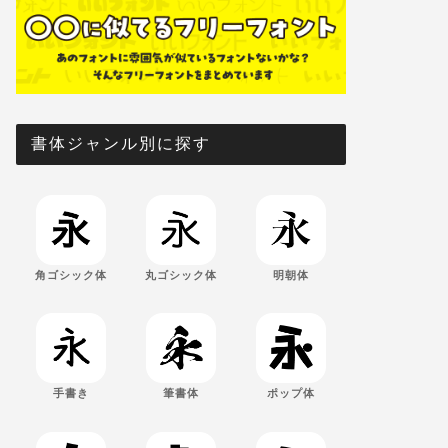
書体ジャンル別に探す
角ゴシック体
丸ゴシック体
明朝体
手書き
筆書体
ポップ体