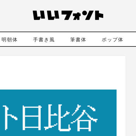
明朝体
手書き風
筆書体
ポップ体