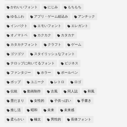
かわいいフォント
にじみ
もちもち
ゆるふわ
アプリ・ゲーム組込み
アンチック
インパクト
エモいフォント
エレガント
オノマトペ
カクカク
カタカナ
カタカナフォント
クラフト
ゲーム
ゴツゴツ
スタイリッシュなフォント
テロップに向いてるフォント
ビジネス
ファンタジー
ホラー
ボールペン
ポップ
ユニーク
レトロ
ロゴ
伝統
動画制作
古風
同人誌
和風
墨だまり
女性的
子供っぽい
手書き
推し活
昭和
未来
未来感
柔らかい
極太
男性的
長体フォント