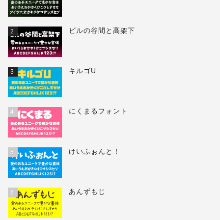
ビルの谷間と高架下
2
キルゴU
3
にくまるフォント
4
けいふぉんと！
5
あんずもじ
6