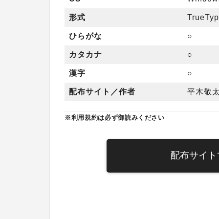
形式
TrueTy
ひらがな
○
カタカナ
○
漢字
○
配布サイト／作者
平木敬太
※利用規約は必ず御読みください
配布サイト