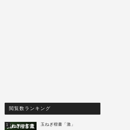
閲覧数ランキング
玉ねぎ楷書「激」
1