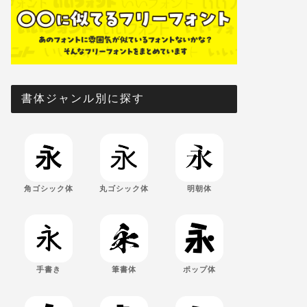
書体ジャンル別に探す
角ゴシック体
丸ゴシック体
明朝体
手書き
筆書体
ポップ体