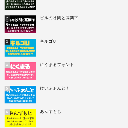
ビルの谷間と高架下
2
キルゴU
3
にくまるフォント
4
けいふぉんと！
5
あんずもじ
6