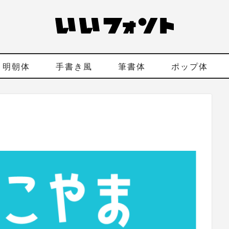
明朝体
手書き風
筆書体
ポップ体