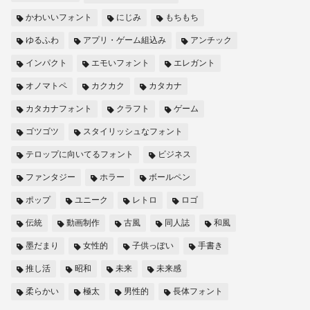
かわいいフォント
にじみ
もちもち
ゆるふわ
アプリ・ゲーム組込み
アンチック
インパクト
エモいフォント
エレガント
オノマトペ
カクカク
カタカナ
カタカナフォント
クラフト
ゲーム
ゴツゴツ
スタイリッシュなフォント
テロップに向いてるフォント
ビジネス
ファンタジー
ホラー
ボールペン
ポップ
ユニーク
レトロ
ロゴ
伝統
動画制作
古風
同人誌
和風
墨だまり
女性的
子供っぽい
手書き
推し活
昭和
未来
未来感
柔らかい
極太
男性的
長体フォント