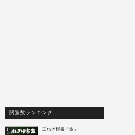
閲覧数ランキング
玉ねぎ楷書「激」
1