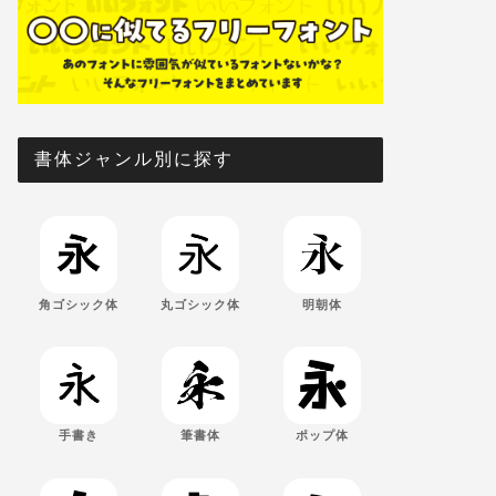
書体ジャンル別に探す
角ゴシック体
丸ゴシック体
明朝体
手書き
筆書体
ポップ体