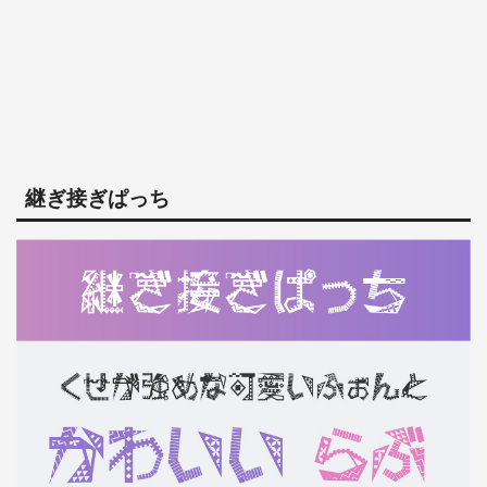
継ぎ接ぎぱっち