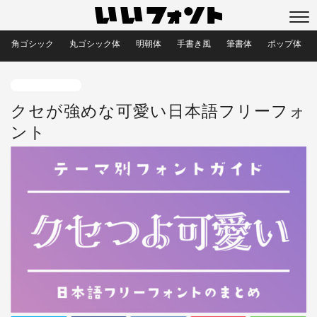
角ゴシック
丸ゴシック体
明朝体
手書き風
筆書体
ポップ体
レトロなフォント
クセが強めな可愛い日本語フリーフォ
ント