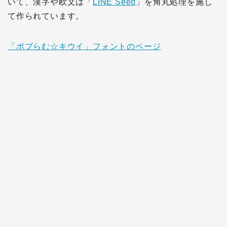
いて、漢字や欧文は「
LINE Seed
」を角丸処理を施し
て作られています。
「ポプらむ☆キウイ」フォントのページ