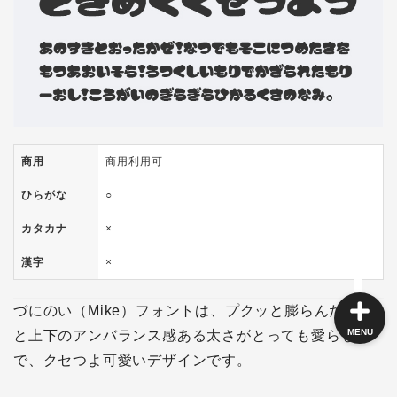
角ゴシック
丸ゴシック体
明朝体
商用
商用利用可
ひらがな
○
手書き風
カタカナ
×
漢字
×
づにのい（Mike）フォントは、プクッと膨らんだ文字
MENU
と上下のアンバランス感ある太さがとっても愛らしい
で、クセつよ可愛いデザインです。