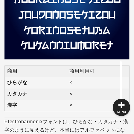
角ゴシック
丸ゴシック体
明朝体
商用
商用利用可
手書き風
ひらがな
×
カタカナ
×
漢字
×
MENU
Electroharmonixフォントは、ひらがな・カタカナ・漢
字のように見えるけど、本当にはアルファベットにな