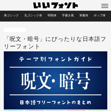
角ゴシック
丸ゴシック体
明朝体
手書き風
筆書体
ポップ体
目的別フォント
「呪文・暗号」にぴったりな日本語フ
リーフォント