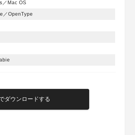
ws／Mac OS
pe／OpenType
abie
でダウンロードする