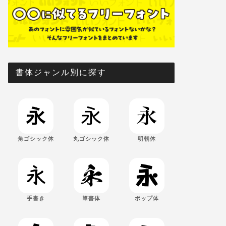
書体ジャンル別に探す
角ゴシック体
丸ゴシック体
明朝体
手書き
筆書体
ポップ体