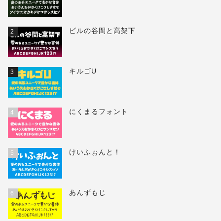
ビルの谷間と高架下
2
キルゴU
3
にくまるフォント
4
けいふぉんと！
5
あんずもじ
6