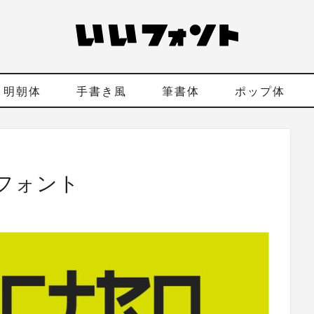
明朝体
手書き風
筆書体
ポップ体
フォント