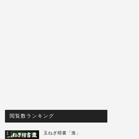
閲覧数ランキング
玉ねぎ楷書「激」
1