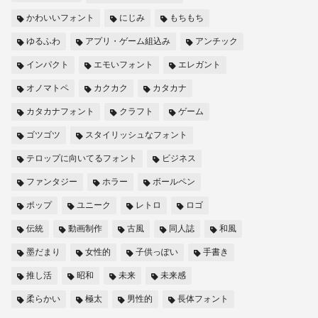
かわいいフォント
にじみ
もちもち
ゆるふわ
アプリ・ゲーム組込み
アンチック
インパクト
エモいフォント
エレガント
オノマトペ
カクカク
カタカナ
カタカナフォント
クラフト
ゲーム
ゴツゴツ
スタイリッシュなフォント
テロップに向いてるフォント
ビジネス
ファンタジー
ホラー
ボールペン
ポップ
ユニーク
レトロ
ロゴ
伝統
動画制作
古風
同人誌
和風
墨だまり
女性的
子供っぽい
手書き
推し活
昭和
未来
未来感
柔らかい
極太
男性的
長体フォント