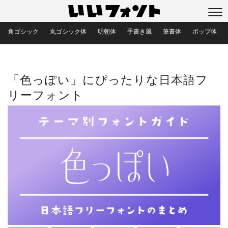
角ゴシック
丸ゴシック体
明朝体
手書き風
筆書体
ポップ体
目的別フォント
「色っぽい」にぴったりな日本語フ
リーフォント