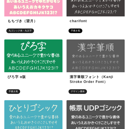
もちづき（望月）
charifont
丸ゴシック体・丸文字
手書き風
ぴろ字 α版
漢字筆順フォント（Kanji
Stroke Order Font）
手書き風
デザイン書体