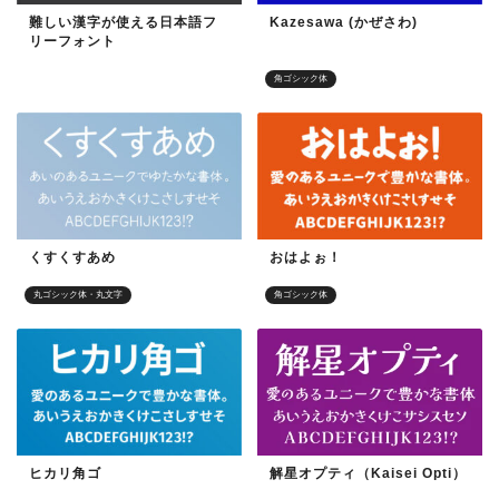
難しい漢字が使える日本語フ
Kazesawa (かぜさわ)
リーフォント
漫画（マンガ）制作に向いているフォント
角ゴシック体
くすくすあめ
おはよぉ！
丸ゴシック体・丸文字
角ゴシック体
ヒカリ角ゴ
解星オプティ（Kaisei Opti）