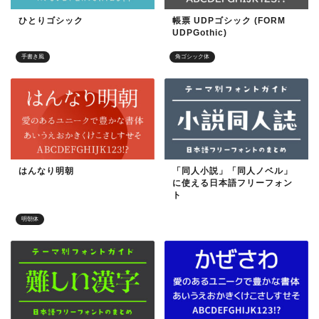
ひとりゴシック
帳票 UDPゴシック (FORM
UDPGothic)
手書き風
角ゴシック体
はんなり明朝
「同人小説」「同人ノベル」
に使える日本語フリーフォン
ト
明朝体
目的別フォント