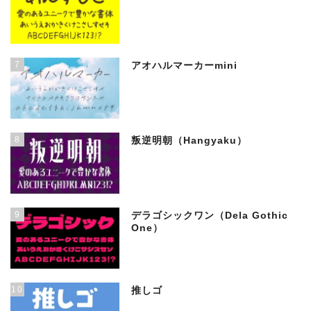
7
アオハルマーカーmini
8
叛逆明朝（Hangyaku）
9
デラゴシックワン（Dela Gothic
One）
10
推しゴ