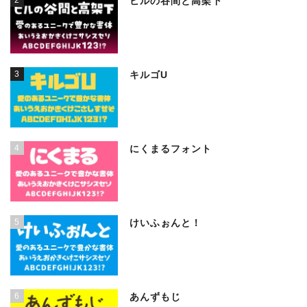
ビルの谷間と高架下
3
キルゴU
4
にくまるフォント
5
けいふぉんと！
6
あんずもじ