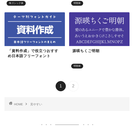
角ゴシック体
明朝体
「資料作成」で役立つおすす
源暎ちくご明朝
め日本語フリーフォント
目的別フォント
明朝体
1
2
HOME
見やすい