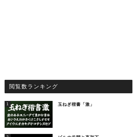
閲覧数ランキング
1
玉ねぎ楷書「激」
2