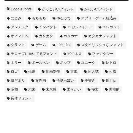
GoogleFonts
かっこいいフォント
かわいいフォント
にじみ
もちもち
ゆるふわ
アプリ・ゲーム組込み
アンチック
インパクト
エモいフォント
エレガント
オノマトペ
カクカク
カタカナ
カタカナフォント
クラフト
ゲーム
ゴツゴツ
スタイリッシュなフォント
テロップに向いてるフォント
ビジネス
ファンタジー
ホラー
ボールペン
ポップ
ユニーク
レトロ
ロゴ
伝統
動画制作
古風
同人誌
和風
墨だまり
女性的
子供っぽい
手書き
推し活
昭和
未来
未来感
柔らかい
極太
男性的
長体フォント