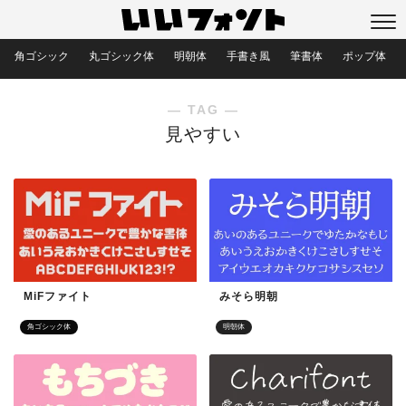
角ゴシック
丸ゴシック体
明朝体
手書き風
筆書体
ポップ体
― TAG ―
見やすい
MiFファイト
みそら明朝
角ゴシック体
明朝体