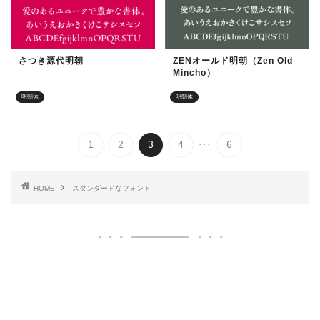
さつき源代明朝
ZENオールド明朝（Zen Old
Mincho）
明朝体
明朝体
...
1
2
3
4
6
HOME
スタンダードなフォント