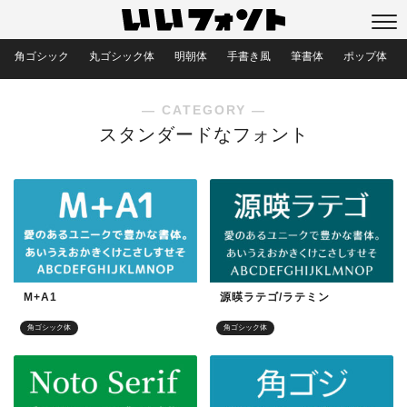
角ゴシック
丸ゴシック体
明朝体
手書き風
筆書体
ポップ体
― CATEGORY ―
スタンダードなフォント
M+A1
源暎ラテゴ/ラテミン
角ゴシック体
角ゴシック体