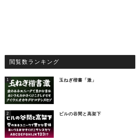
閲覧数ランキング
1
玉ねぎ楷書「激」
2
ビルの谷間と高架下