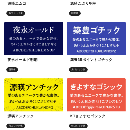
源暎エムゴ
源暎こぶり明朝
角ゴシック体
明朝体
夜永オールド明朝
築豊35ポイントゴチック
明朝体
角ゴシック体
源暎アンチック
KTきよすなゴシック
角ゴシック体
角ゴシック体