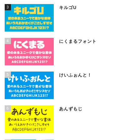
3
キルゴU
4
にくまるフォント
5
けいふぉんと！
6
あんずもじ