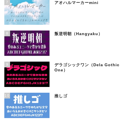
7
アオハルマーカーmini
8
叛逆明朝（Hangyaku）
9
デラゴシックワン（Dela Gothic
One）
10
推しゴ