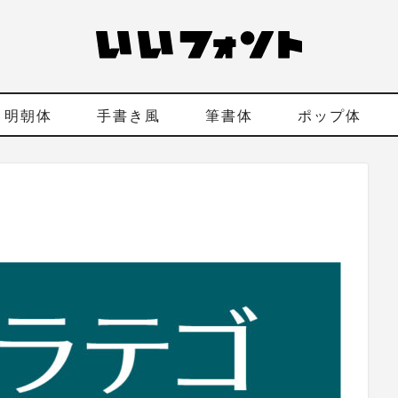
明朝体
手書き風
筆書体
ポップ体