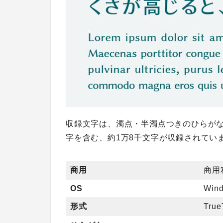
収録文字は、濁点・半濁点つきのひらが
字を含む、約1万8千文字が収録されてい
商用
商用
OS
Wind
形式
True