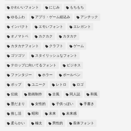
かわいいフォント
にじみ
もちもち
ゆるふわ
アプリ・ゲーム組込み
アンチック
インパクト
エモいフォント
エレガント
オノマトペ
カクカク
カタカナ
カタカナフォント
クラフト
ゲーム
ゴツゴツ
スタイリッシュなフォント
テロップに向いてるフォント
ビジネス
ファンタジー
ホラー
ボールペン
ポップ
ユニーク
レトロ
ロゴ
伝統
動画制作
古風
同人誌
和風
墨だまり
女性的
子供っぽい
手書き
推し活
昭和
未来
未来感
柔らかい
極太
男性的
長体フォント