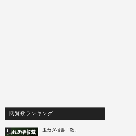
閲覧数ランキング
玉ねぎ楷書「激」
1