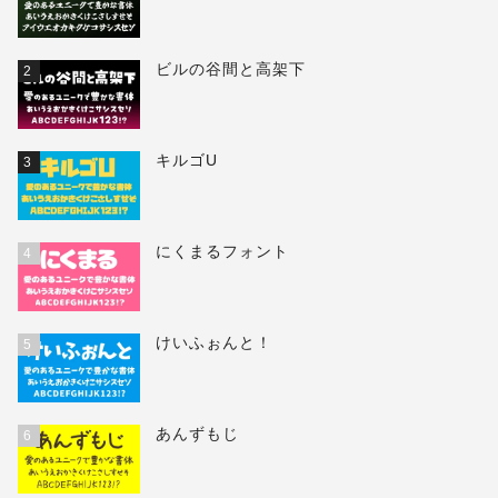
ビルの谷間と高架下
2
キルゴU
3
にくまるフォント
4
けいふぉんと！
5
あんずもじ
6