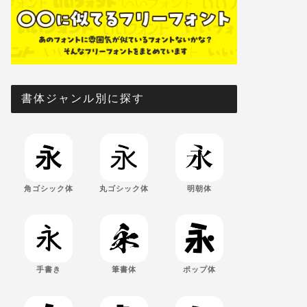
書体ジャンル別に探す
角ゴシック体
丸ゴシック体
明朝体
手書き
筆書体
ポップ体