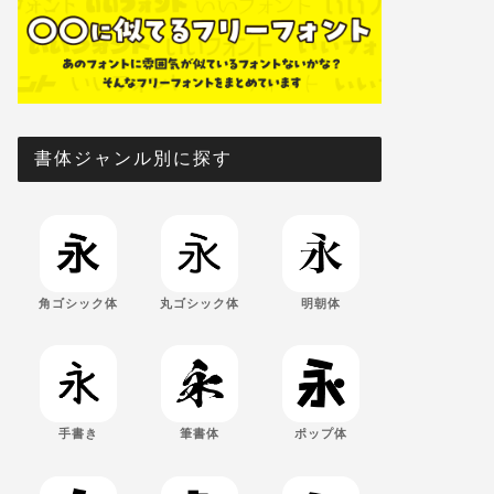
書体ジャンル別に探す
角ゴシック体
丸ゴシック体
明朝体
手書き
筆書体
ポップ体