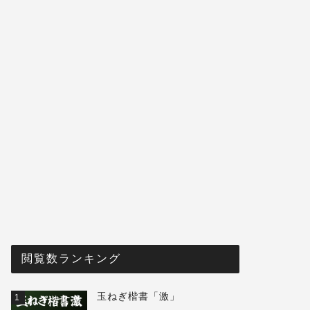
閲覧数ランキング
玉ねぎ楷書「激」
1