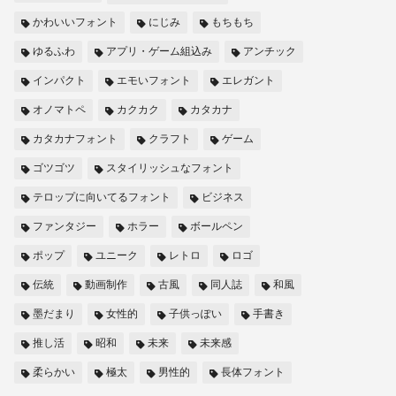
かわいいフォント
にじみ
もちもち
ゆるふわ
アプリ・ゲーム組込み
アンチック
インパクト
エモいフォント
エレガント
オノマトペ
カクカク
カタカナ
カタカナフォント
クラフト
ゲーム
ゴツゴツ
スタイリッシュなフォント
テロップに向いてるフォント
ビジネス
ファンタジー
ホラー
ボールペン
ポップ
ユニーク
レトロ
ロゴ
伝統
動画制作
古風
同人誌
和風
墨だまり
女性的
子供っぽい
手書き
推し活
昭和
未来
未来感
柔らかい
極太
男性的
長体フォント