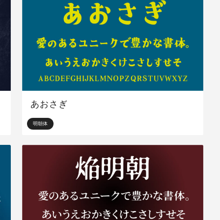
あおさぎ
明朝体