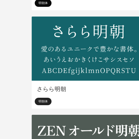
明朝体
さらら明朝
明朝体