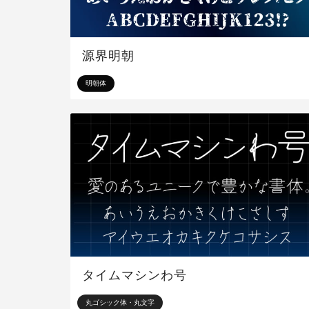
源界明朝
明朝体
タイムマシンわ号
丸ゴシック体・丸文字