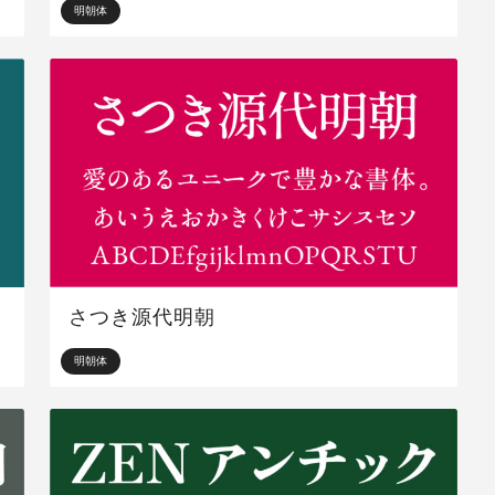
明朝体
さつき源代明朝
明朝体