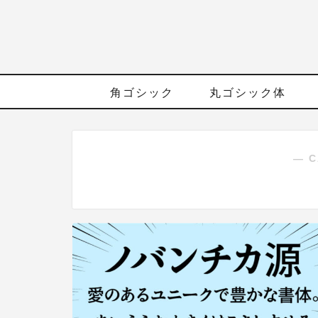
角ゴシック
丸ゴシック体
― C