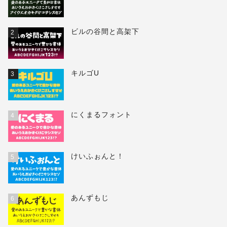
ビルの谷間と高架下
2
キルゴU
3
にくまるフォント
4
けいふぉんと！
5
あんずもじ
6