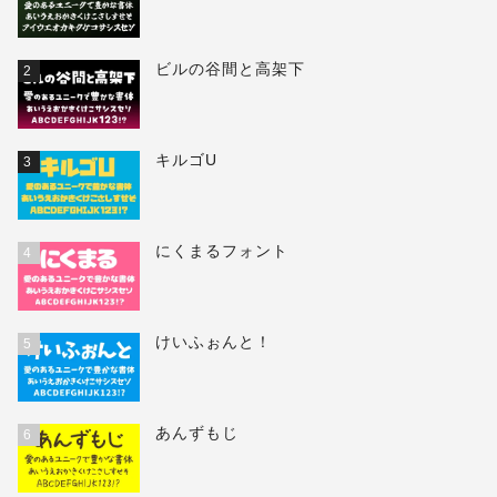
ビルの谷間と高架下
2
キルゴU
3
にくまるフォント
4
けいふぉんと！
5
あんずもじ
6