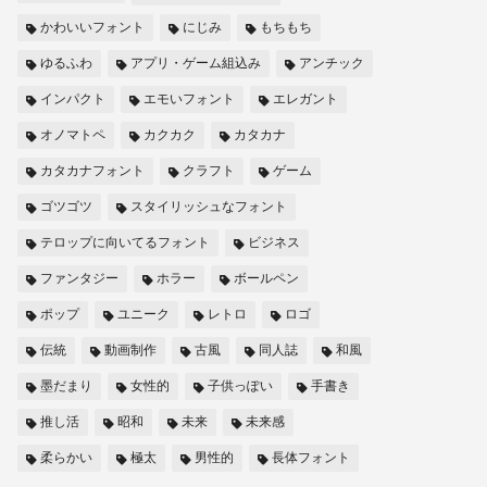
かわいいフォント
にじみ
もちもち
ゆるふわ
アプリ・ゲーム組込み
アンチック
インパクト
エモいフォント
エレガント
オノマトペ
カクカク
カタカナ
カタカナフォント
クラフト
ゲーム
ゴツゴツ
スタイリッシュなフォント
テロップに向いてるフォント
ビジネス
ファンタジー
ホラー
ボールペン
ポップ
ユニーク
レトロ
ロゴ
伝統
動画制作
古風
同人誌
和風
墨だまり
女性的
子供っぽい
手書き
推し活
昭和
未来
未来感
柔らかい
極太
男性的
長体フォント