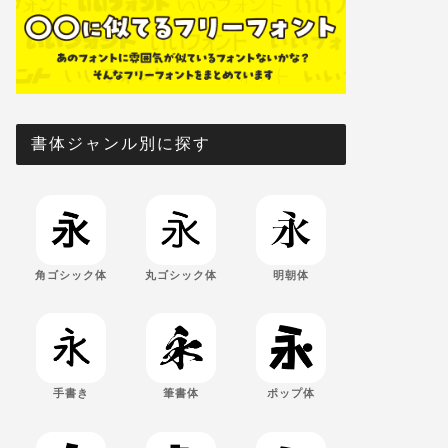
書体ジャンル別に探す
角ゴシック体
丸ゴシック体
明朝体
手書き
筆書体
ポップ体