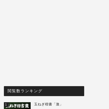
閲覧数ランキング
玉ねぎ楷書「激」
1