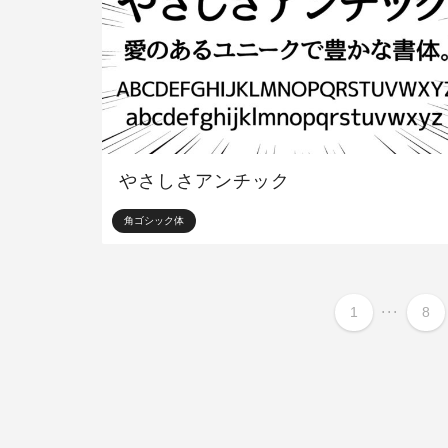
やさしさアンチック
角ゴシック体
...
1
8