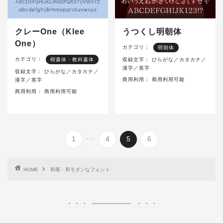
クレーOne（Klee
うつくし明朝体
One）
カテゴリ：
明朝体
カテゴリ：
楷書体・教科書体
収録文字：
ひらがな／カタカナ／
漢字／英字
収録文字：
ひらがな／カタカナ／
商用利用：
商用利用可能
漢字／英字
商用利用：
商用利用可能
...
1
4
5
6
HOME
和風・和モダンなフォント