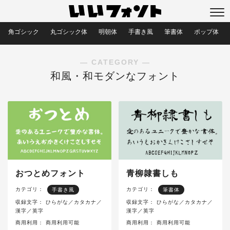
角ゴシック
丸ゴシック体
明朝体
手書き風
筆書体
ポップ体
― CATEGORY ―
和風・和モダンなフォント
おつとめフォント
青柳隷書しも
カテゴリ：
カテゴリ：
手書き風
筆書体
収録文字：
ひらがな／カタカナ／
収録文字：
ひらがな／カタカナ／
漢字／英字
漢字／英字
商用利用：
商用利用可能
商用利用：
商用利用可能