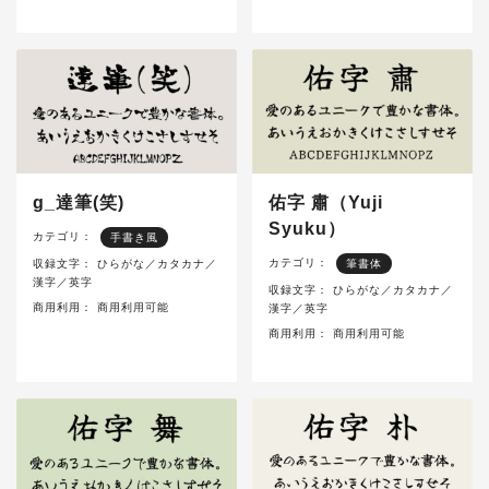
g_達筆(笑)
佑字 肅（Yuji
Syuku）
カテゴリ：
手書き風
カテゴリ：
収録文字：
ひらがな／カタカナ／
筆書体
漢字／英字
収録文字：
ひらがな／カタカナ／
商用利用：
商用利用可能
漢字／英字
商用利用：
商用利用可能