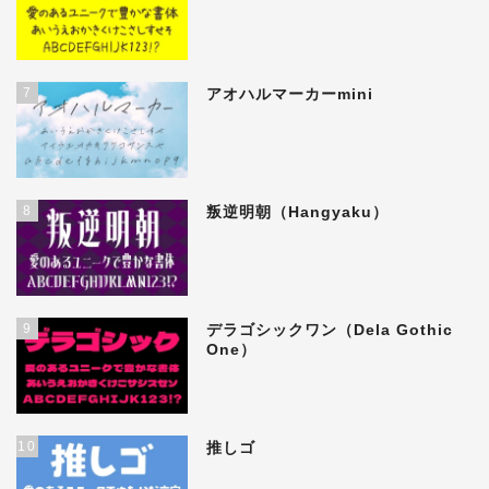
7
アオハルマーカーmini
8
叛逆明朝（Hangyaku）
9
デラゴシックワン（Dela Gothic
One）
10
推しゴ