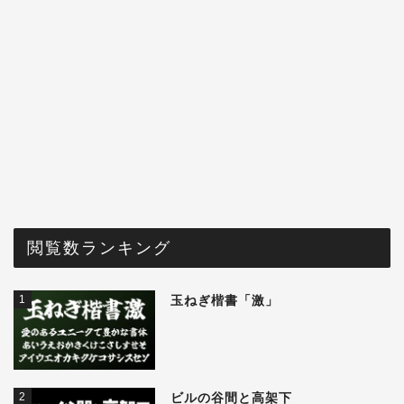
閲覧数ランキング
1
玉ねぎ楷書「激」
2
ビルの谷間と高架下