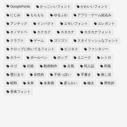
GoogleFonts
かっこいいフォント
かわいいフォント
にじみ
もちもち
ゆるふわ
アプリ・ゲーム組込み
アンチック
インパクト
エモいフォント
エレガント
オノマトペ
カクカク
カタカナ
カタカナフォント
クラフト
ゲーム
ゴツゴツ
スタイリッシュなフォント
テロップに向いてるフォント
ビジネス
ファンタジー
ホラー
ボールペン
ポップ
ユニーク
レトロ
ロゴ
伝統
動画制作
古風
同人誌
和風
墨だまり
女性的
子供っぽい
手書き
推し活
昭和
未来
未来感
柔らかい
極太
男性的
長体フォント