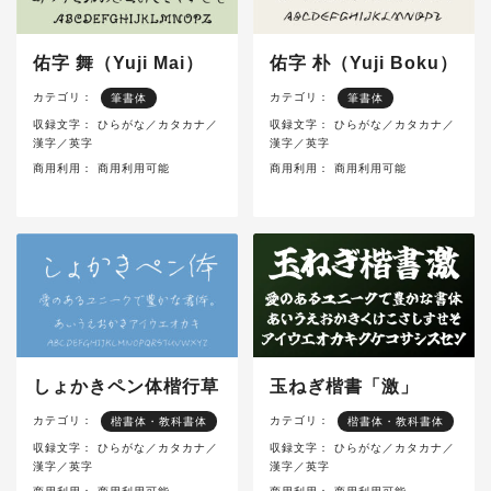
佑字 舞（Yuji Mai）
佑字 朴（Yuji Boku）
カテゴリ：
カテゴリ：
筆書体
筆書体
収録文字：
ひらがな／カタカナ／
収録文字：
ひらがな／カタカナ／
漢字／英字
漢字／英字
商用利用：
商用利用可能
商用利用：
商用利用可能
しょかきペン体楷行草
玉ねぎ楷書「激」
カテゴリ：
カテゴリ：
楷書体・教科書体
楷書体・教科書体
収録文字：
ひらがな／カタカナ／
収録文字：
ひらがな／カタカナ／
漢字／英字
漢字／英字