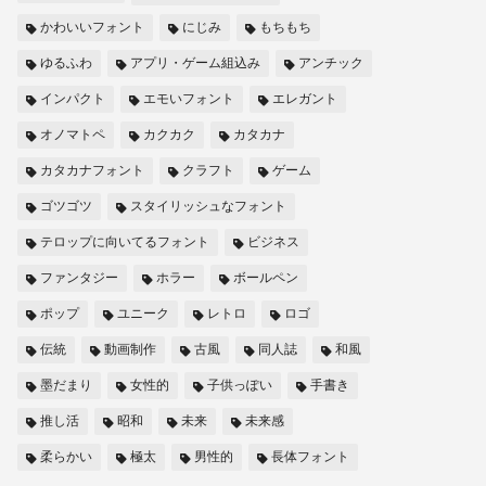
かわいいフォント
にじみ
もちもち
ゆるふわ
アプリ・ゲーム組込み
アンチック
インパクト
エモいフォント
エレガント
オノマトペ
カクカク
カタカナ
カタカナフォント
クラフト
ゲーム
ゴツゴツ
スタイリッシュなフォント
テロップに向いてるフォント
ビジネス
ファンタジー
ホラー
ボールペン
ポップ
ユニーク
レトロ
ロゴ
伝統
動画制作
古風
同人誌
和風
墨だまり
女性的
子供っぽい
手書き
推し活
昭和
未来
未来感
柔らかい
極太
男性的
長体フォント