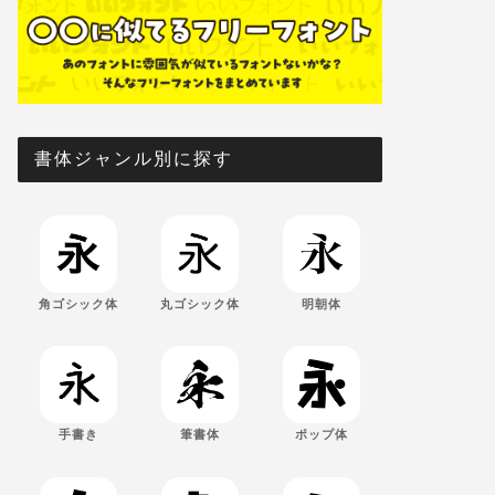
書体ジャンル別に探す
角ゴシック体
丸ゴシック体
明朝体
手書き
筆書体
ポップ体