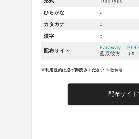
形式
TrueType
ひらがな
○
カタカナ
○
漢字
○
Faraway – BO
配布サイト
藍原彼方 （X
※利用規約は必ず御読みください
※敬称略
配布サイト