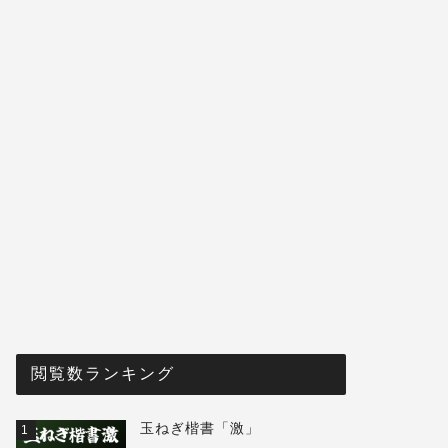
閲覧数ランキング
玉ねぎ楷書「激」
1