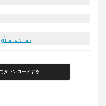
OTH
：
@KanataAihara
）
でダウンロードする