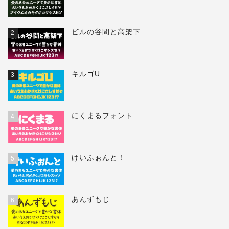
ビルの谷間と高架下
2
キルゴU
3
にくまるフォント
4
けいふぉんと！
5
あんずもじ
6