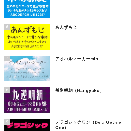
6
あんずもじ
7
アオハルマーカーmini
8
叛逆明朝（Hangyaku）
9
デラゴシックワン（Dela Gothic
One）