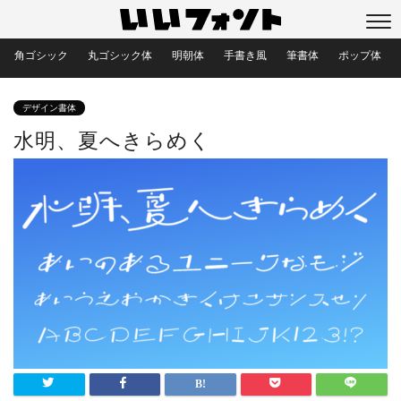
角ゴシック
丸ゴシック体
明朝体
手書き風
筆書体
ポップ体
デザイン書体
水明、夏へきらめく