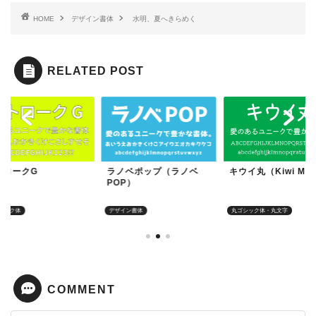
HOME
デザイン書体
水明、夏へきらめく
RELATED POST
ノベポップ（ラノベ
キウイ丸（Kiwi Maru）
ストロークG
P）
イン書体
丸ゴシック体・丸文字
角ゴシック体
COMMENT