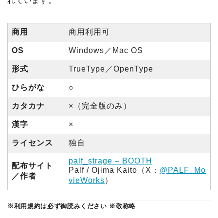
れています。
商用
商用利用可
OS
Windows／Mac OS
形式
TrueType／OpenType
ひらがな
○
カタカナ
×（完全版のみ）
漢字
×
ライセンス
独自
palf_strage – BOOTH
配布サイト
Palf / Ojima Kaito（X：
@PALF_Mo
／作者
vieWorks
）
※利用規約は必ず御読みください
※敬称略