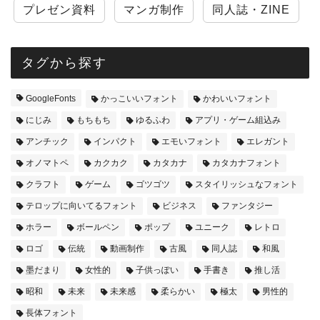
プレゼン資料
マンガ制作
同人誌・ZINE
タグから探す
GoogleFonts
かっこいいフォント
かわいいフォント
にじみ
もちもち
ゆるふわ
アプリ・ゲーム組込み
アンチック
インパクト
エモいフォント
エレガント
オノマトペ
カクカク
カタカナ
カタカナフォント
クラフト
ゲーム
ゴツゴツ
スタイリッシュなフォント
テロップに向いてるフォント
ビジネス
ファンタジー
ホラー
ボールペン
ポップ
ユニーク
レトロ
ロゴ
伝統
動画制作
古風
同人誌
和風
墨だまり
女性的
子供っぽい
手書き
推し活
昭和
未来
未来感
柔らかい
極太
男性的
長体フォント