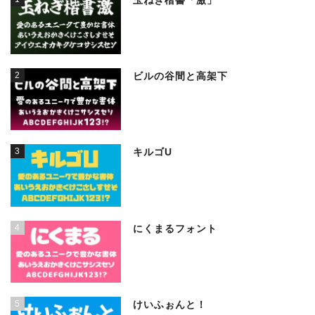
玉ねぎ楷書「激」
2
ビルの谷間と高架下
3
キルゴU
4
にくまるフォント
5
けいふぉんと！