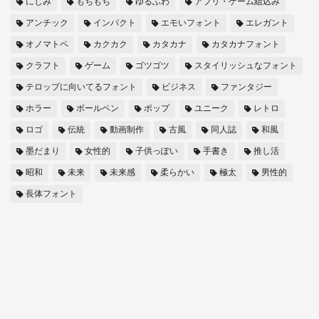
にじみ
もちもち
ゆるふわ
アプリ・ゲーム組込み
アンチック
インパクト
エモいフォント
エレガント
オノマトペ
カクカク
カタカナ
カタカナフォント
クラフト
ゲーム
ゴツゴツ
スタイリッシュなフォント
テロップに向いてるフォント
ビジネス
ファンタジー
ホラー
ボールペン
ポップ
ユニーク
レトロ
ロゴ
伝統
動画制作
古風
同人誌
和風
墨だまり
女性的
子供っぽい
手書き
推し活
昭和
未来
未来感
柔らかい
極太
男性的
長体フォント