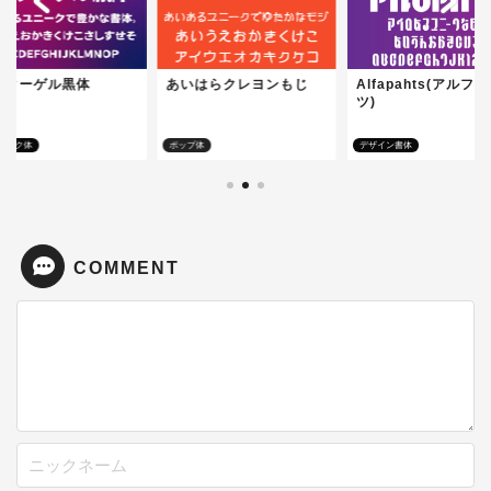
ノクーゲル黒体
あいはらクレヨンもじ
Alfapahts(アルフ
ツ)
シック体
ポップ体
デザイン書体
COMMENT