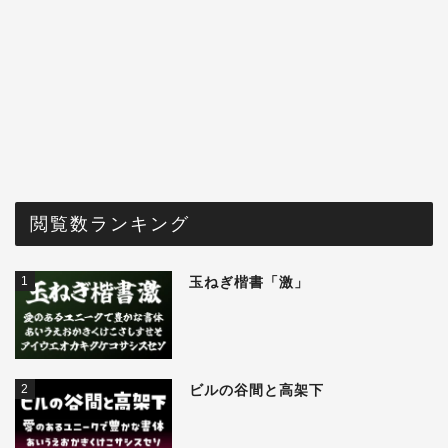
閲覧数ランキング
1
玉ねぎ楷書「激」
2
ビルの谷間と高架下