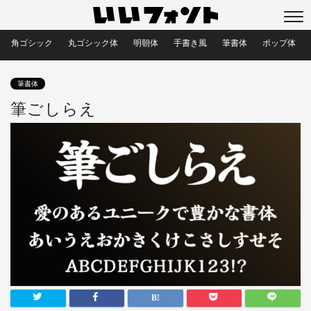
角ゴシック
丸ゴシック体
明朝体
手書き風
筆書体
ポップ体
筆書体
筆ごしらえ