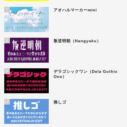
7
アオハルマーカーmini
8
叛逆明朝（Hangyaku）
9
デラゴシックワン（Dela Gothic
One）
10
推しゴ