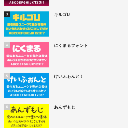
3
キルゴU
4
にくまるフォント
5
けいふぉんと！
6
あんずもじ