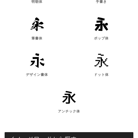
明朝体
手書き
筆書体
ポップ体
デザイン書体
ドット体
アンチック体