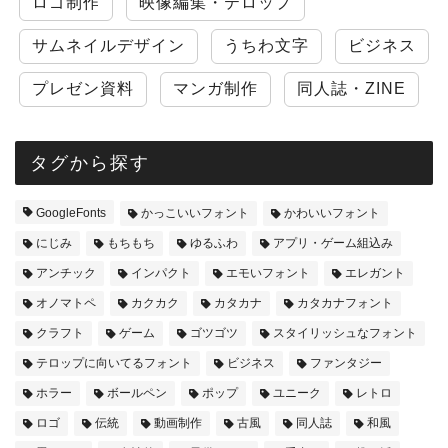
ロゴ制作
映像編集・テロップ
サムネイルデザイン
うちわ文字
ビジネス
プレゼン資料
マンガ制作
同人誌・ZINE
タグから探す
GoogleFonts
かっこいいフォント
かわいいフォント
にじみ
もちもち
ゆるふわ
アプリ・ゲーム組込み
アンチック
インパクト
エモいフォント
エレガント
オノマトペ
カクカク
カタカナ
カタカナフォント
クラフト
ゲーム
ゴツゴツ
スタイリッシュなフォント
テロップに向いてるフォント
ビジネス
ファンタジー
ホラー
ボールペン
ポップ
ユニーク
レトロ
ロゴ
伝統
動画制作
古風
同人誌
和風