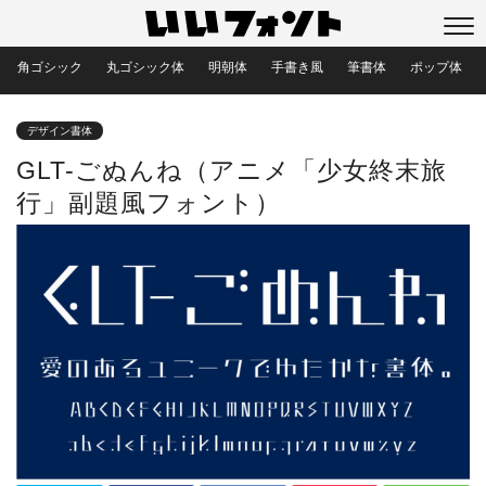
角ゴシック
丸ゴシック体
明朝体
手書き風
筆書体
ポップ体
デザイン書体
GLT-ごぬんね（アニメ「少女終末旅
行」副題風フォント）