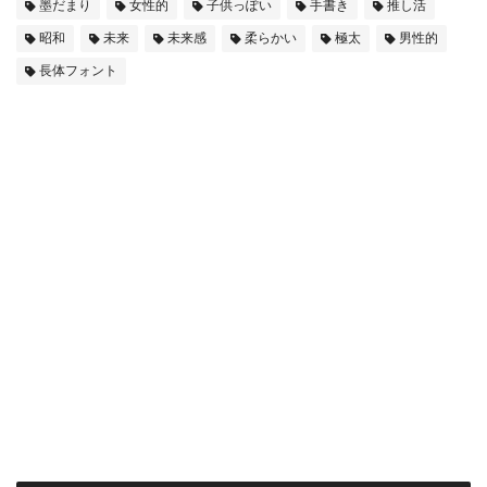
墨だまり
女性的
子供っぽい
手書き
推し活
昭和
未来
未来感
柔らかい
極太
男性的
長体フォント