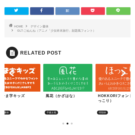
HOME
デザイン書体
GLT-ごぬんね（アニメ「少女終末旅行」副題風フォント）
RELATED POST
Ｆひま字キッズ
風花（かざはな）
HOKKORIフォント
っこり）
イン書体
手書き風
明朝体