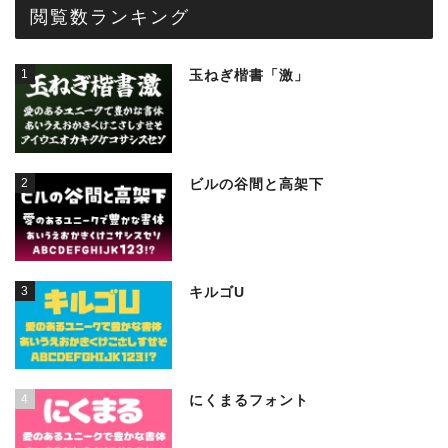
閲覧数ランキング
1
玉ねぎ楷書「激」
2
ビルの谷間と高架下
3
キルゴU
4
にくまるフォント