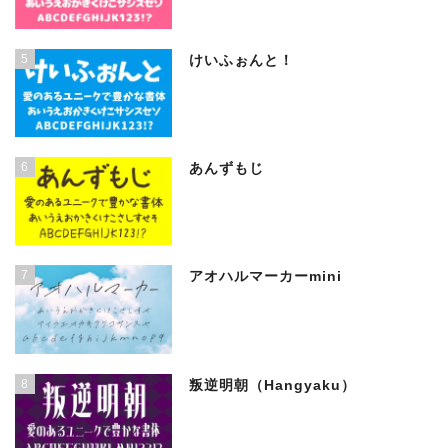
5
けいふぉんと！
6
あんずもじ
7
アオハルマーカーmini
8
叛逆明朝（Hangyaku）