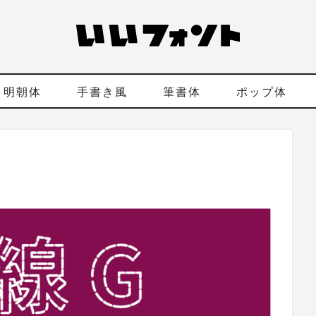
明朝体
手書き風
筆書体
ポップ体