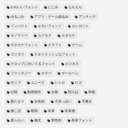
かわいいフォント
にじみ
もちもち
ゆるふわ
アプリ・ゲーム組込み
アンチック
インパクト
エモいフォント
エレガント
オノマトペ
カクカク
カタカナ
カタカナフォント
クラフト
ゲーム
ゴツゴツ
スタイリッシュなフォント
テロップに向いてるフォント
ビジネス
ファンタジー
ホラー
ボールペン
ポップ
ユニーク
レトロ
ロゴ
伝統
動画制作
古風
同人誌
和風
墨だまり
女性的
子供っぽい
手書き
推し活
昭和
未来
未来感
柔らかい
極太
男性的
長体フォント