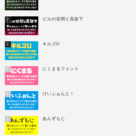
ビルの谷間と高架下
2
キルゴU
3
にくまるフォント
4
けいふぉんと！
5
あんずもじ
6