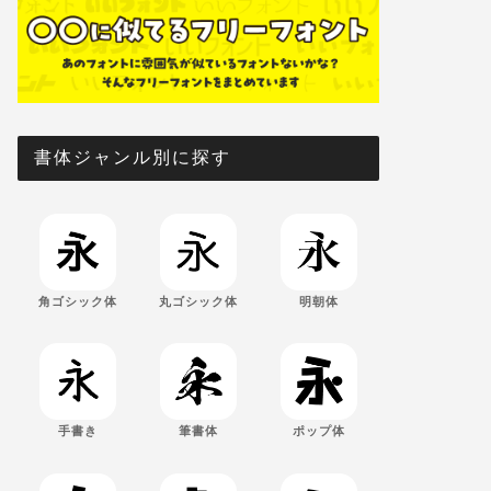
書体ジャンル別に探す
角ゴシック体
丸ゴシック体
明朝体
手書き
筆書体
ポップ体