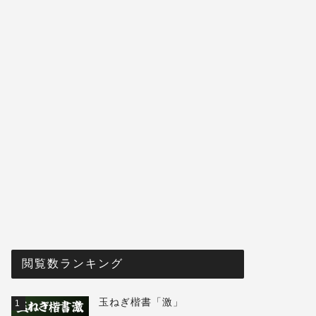
閲覧数ランキング
玉ねぎ楷書「激」
1