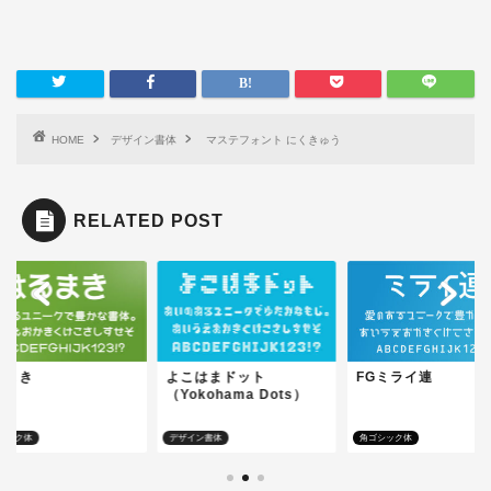
HOME
デザイン書体
マステフォント にくきゅう
RELATED POST
るまき
よこはまドット
FGミライ連
（Yokohama Dots）
シック体
デザイン書体
角ゴシック体