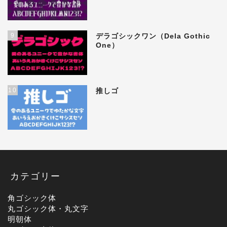
9
デラゴシックワン（Dela Gothic
One）
10
推しゴ
カテゴリー
角ゴシック体
丸ゴシック体・丸文字
明朝体