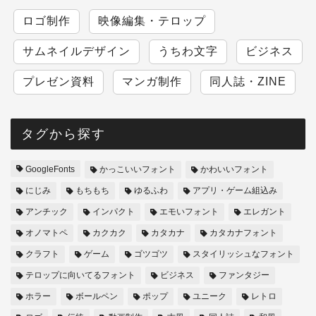
ロゴ制作
映像編集・テロップ
サムネイルデザイン
うちわ文字
ビジネス
プレゼン資料
マンガ制作
同人誌・ZINE
タグから探す
GoogleFonts
かっこいいフォント
かわいいフォント
にじみ
もちもち
ゆるふわ
アプリ・ゲーム組込み
アンチック
インパクト
エモいフォント
エレガント
オノマトペ
カクカク
カタカナ
カタカナフォント
クラフト
ゲーム
ゴツゴツ
スタイリッシュなフォント
テロップに向いてるフォント
ビジネス
ファンタジー
ホラー
ボールペン
ポップ
ユニーク
レトロ