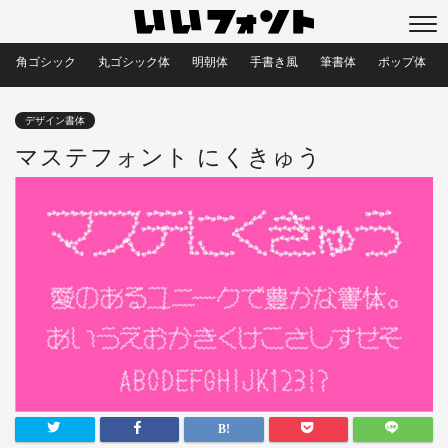
角ゴシック
丸ゴシック体
明朝体
手書き風
筆書体
ポップ体
デザイン書体
マステフォント にくきゅう