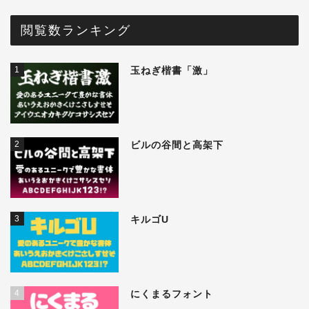
閲覧数ランキング
1
玉ねぎ楷書「激」
2
ビルの谷間と高架下
3
キルゴU
4
にくまるフォント