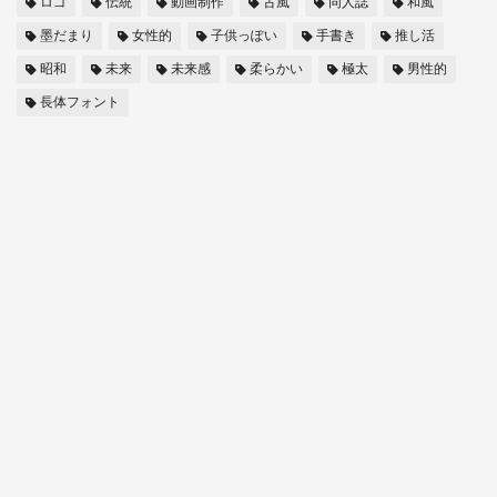
ロゴ
伝統
動画制作
古風
同人誌
和風
墨だまり
女性的
子供っぽい
手書き
推し活
昭和
未来
未来感
柔らかい
極太
男性的
長体フォント