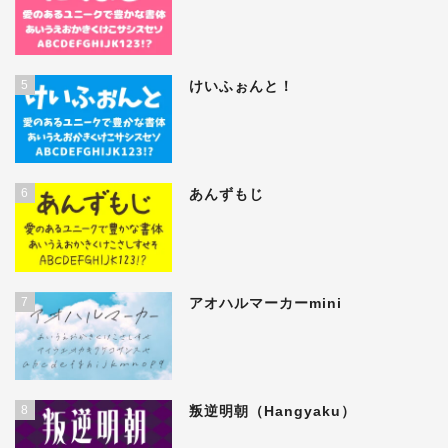
5
けいふぉんと！
6
あんずもじ
7
アオハルマーカーmini
8
叛逆明朝（Hangyaku）