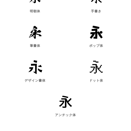
明朝体
手書き
筆書体
ポップ体
デザイン書体
ドット体
アンチック体