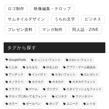
ロゴ制作
映像編集・テロップ
サムネイルデザイン
うちわ文字
ビジネス
プレゼン資料
マンガ制作
同人誌・ZINE
タグから探す
GoogleFonts
かっこいいフォント
かわいいフォント
にじみ
もちもち
ゆるふわ
アプリ・ゲーム組込み
アンチック
インパクト
エモいフォント
エレガント
オノマトペ
カクカク
カタカナ
カタカナフォント
クラフト
ゲーム
ゴツゴツ
スタイリッシュなフォント
テロップに向いてるフォント
ビジネス
ファンタジー
ホラー
ボールペン
ポップ
ユニーク
レトロ