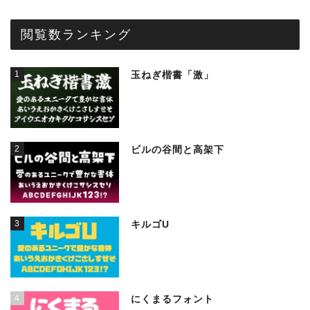
閲覧数ランキング
1
玉ねぎ楷書「激」
2
ビルの谷間と高架下
3
キルゴU
4
にくまるフォント