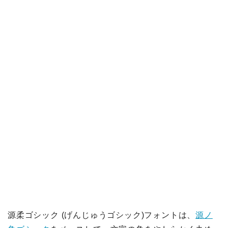
源柔ゴシック (げんじゅうゴシック)フォントは、
源ノ