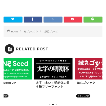
HOME
角ゴシック体
源柔ゴシック
RELATED POST
字（太い）明朝体の日
棘丸ゴシック
LINE Seed JP
語フリーフォント
ゴに向いているフォント
角ゴシック体
角ゴシック体