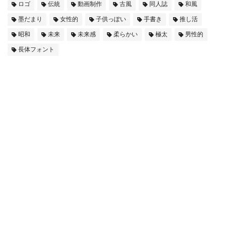
ロゴ
伝統
動画制作
古風
同人誌
和風
墨だまり
女性的
子供っぽい
手書き
推し活
昭和
未来
未来感
柔らかい
極太
男性的
長体フォント