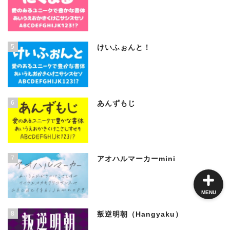
角ゴシック
5
けいふぉんと！
丸ゴシック体
明朝体
6
あんずもじ
手書き風
7
アオハルマーカーmini
MENU
8
叛逆明朝（Hangyaku）