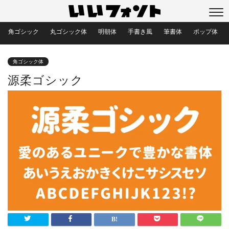
角ゴシック
丸ゴシック体
明朝体
手書き風
筆書体
ポップ体
角ゴシック体
源柔ゴシック