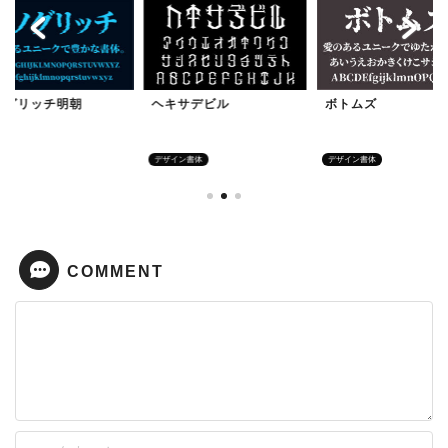
ノグリッチ明朝
ヘキサデビル
ボトムズ
体
デザイン書体
デザイン書体
COMMENT