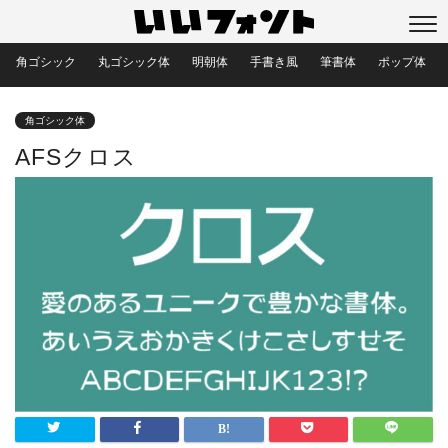
角ゴシック
丸ゴシック体
明朝体
手書き風
筆書体
ポップ体
角ゴシック体
AFSクロス