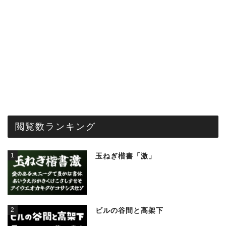
閲覧数ランキング
1
玉ねぎ楷書「激」
2
ビルの谷間と高架下