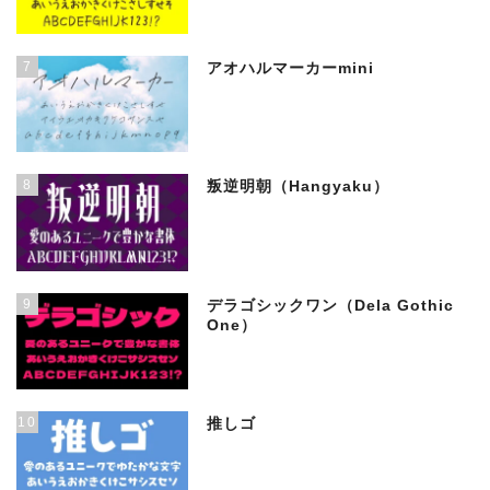
7
アオハルマーカーmini
8
叛逆明朝（Hangyaku）
9
デラゴシックワン（Dela Gothic
One）
10
推しゴ