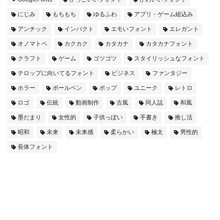
にじみ
もちもち
ゆるふわ
アプリ・ゲーム組込み
アンチック
インパクト
エモいフォント
エレガント
オノマトペ
カクカク
カタカナ
カタカナフォント
クラフト
ゲーム
ゴツゴツ
スタイリッシュなフォント
テロップに向いてるフォント
ビジネス
ファンタジー
ホラー
ボールペン
ポップ
ユニーク
レトロ
ロゴ
伝統
動画制作
古風
同人誌
和風
墨だまり
女性的
子供っぽい
手書き
推し活
昭和
未来
未来感
柔らかい
極太
男性的
長体フォント