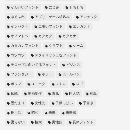
かわいいフォント
にじみ
もちもち
ゆるふわ
アプリ・ゲーム組込み
アンチック
インパクト
エモいフォント
エレガント
オノマトペ
カクカク
カタカナ
カタカナフォント
クラフト
ゲーム
ゴツゴツ
スタイリッシュなフォント
テロップに向いてるフォント
ビジネス
ファンタジー
ホラー
ボールペン
ポップ
ユニーク
レトロ
ロゴ
伝統
動画制作
古風
同人誌
和風
墨だまり
女性的
子供っぽい
手書き
推し活
昭和
未来
未来感
柔らかい
極太
男性的
長体フォント