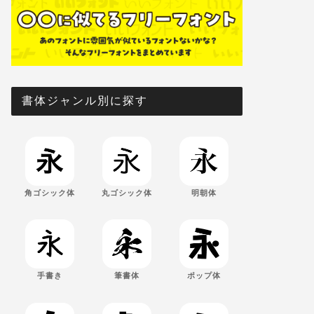
書体ジャンル別に探す
角ゴシック体
丸ゴシック体
明朝体
手書き
筆書体
ポップ体