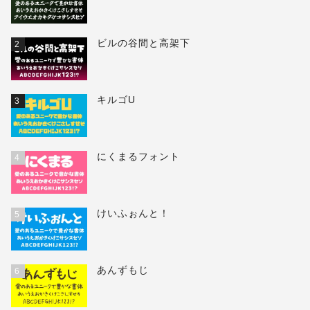
ビルの谷間と高架下
2
キルゴU
3
にくまるフォント
4
けいふぉんと！
5
あんずもじ
6