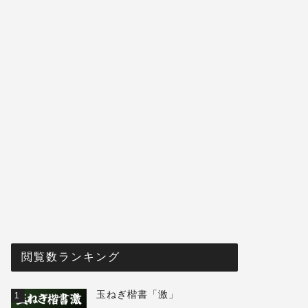
閲覧数ランキング
玉ねぎ楷書「激」
1