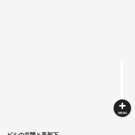
角ゴシック
丸ゴシック体
明朝体
手書き風
MENU
ビルの谷間と高架下