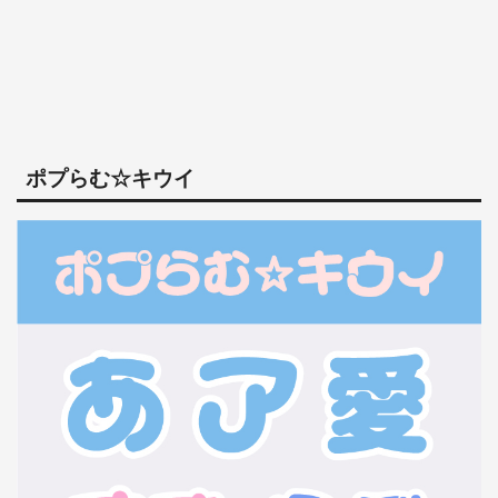
ポプらむ☆キウイ