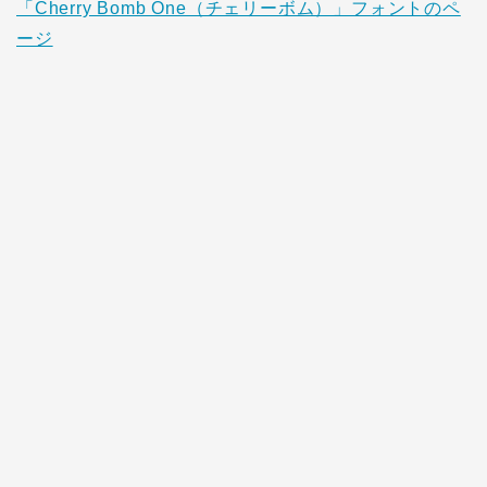
「Cherry Bomb One（チェリーボム）」フォントのペ
ージ