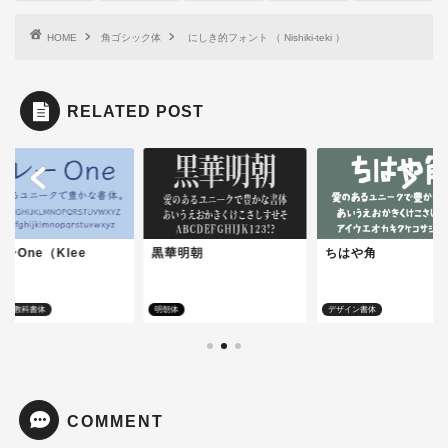
HOME
角ゴシック体
にしき的フォント （ Nishiki-teki ）
RELATED POST
ーOne（Klee
黒華明朝
ちはや角
e）
体・教科書体
明朝体
デザイン書体
COMMENT