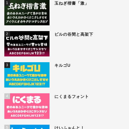
1
玉ねぎ楷書「激」
2
ビルの谷間と高架下
3
キルゴU
4
にくまるフォント
5
けいふぉんと！