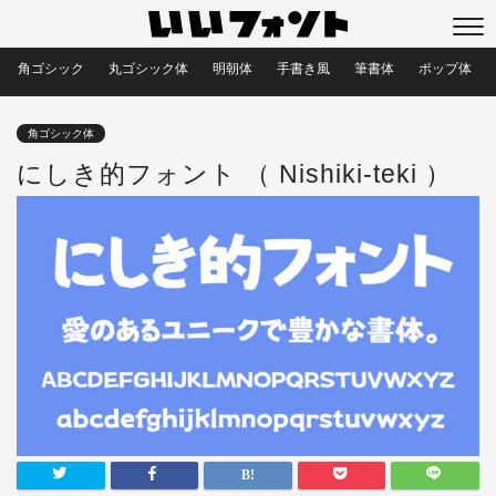
角ゴシック
丸ゴシック体
明朝体
手書き風
筆書体
ポップ体
角ゴシック体
にしき的フォント （ Nishiki-teki ）