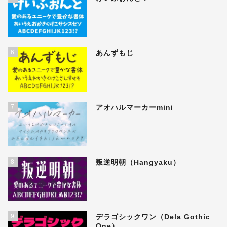
6
あんずもじ
7
アオハルマーカーmini
8
叛逆明朝（Hangyaku）
9
デラゴシックワン（Dela Gothic
One）