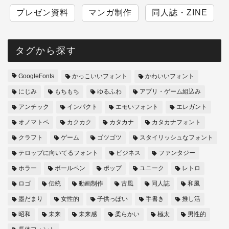
プレゼン資料
マンガ制作
同人誌・ZINE
タグから探す
GoogleFonts
かっこいいフォント
かわいいフォント
にじみ
もちもち
ゆるふわ
アプリ・ゲーム組込み
アンチック
インパクト
エモいフォント
エレガント
オノマトペ
カクカク
カタカナ
カタカナフォント
クラフト
ゲーム
ゴツゴツ
スタイリッシュなフォント
テロップに向いてるフォント
ビジネス
ファンタジー
ホラー
ボールペン
ポップ
ユニーク
レトロ
ロゴ
伝統
動画制作
古風
同人誌
和風
墨だまり
女性的
子供っぽい
手書き
推し活
昭和
未来
未来感
柔らかい
極太
男性的