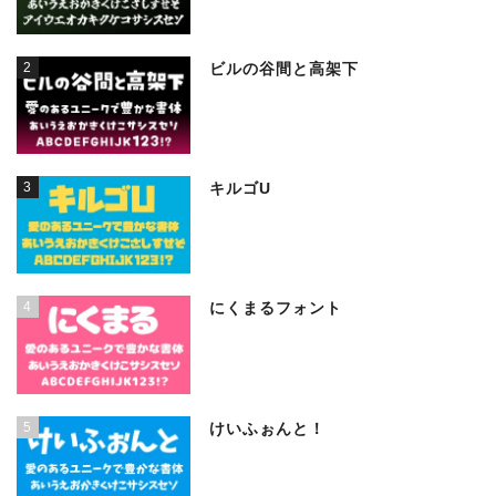
2
ビルの谷間と高架下
3
キルゴU
4
にくまるフォント
5
けいふぉんと！