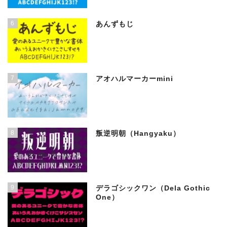
6
あんずもじ
7
アオハルマーカーmini
8
叛逆明朝（Hangyaku）
9
デラゴシックワン（Dela Gothic
One）