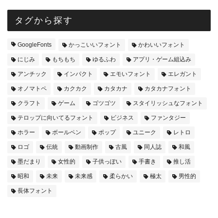
タグから探す
GoogleFonts
かっこいいフォント
かわいいフォント
にじみ
もちもち
ゆるふわ
アプリ・ゲーム組込み
アンチック
インパクト
エモいフォント
エレガント
オノマトペ
カクカク
カタカナ
カタカナフォント
クラフト
ゲーム
ゴツゴツ
スタイリッシュなフォント
テロップに向いてるフォント
ビジネス
ファンタジー
ホラー
ボールペン
ポップ
ユニーク
レトロ
ロゴ
伝統
動画制作
古風
同人誌
和風
墨だまり
女性的
子供っぽい
手書き
推し活
昭和
未来
未来感
柔らかい
極太
男性的
長体フォント