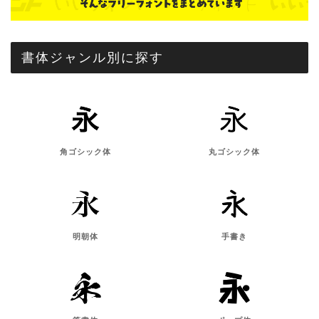
書体ジャンル別に探す
角ゴシック体
丸ゴシック体
明朝体
手書き