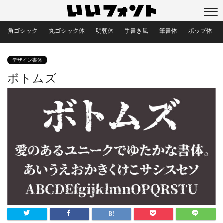
角ゴシック
丸ゴシック体
明朝体
手書き風
筆書体
ポップ体
デザイン書体
ボトムズ