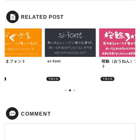
RELATED POST
ひさまフォント
si-font
桜鯰（おうねん）フ
ト
き風
手書き風
手書き風
COMMENT