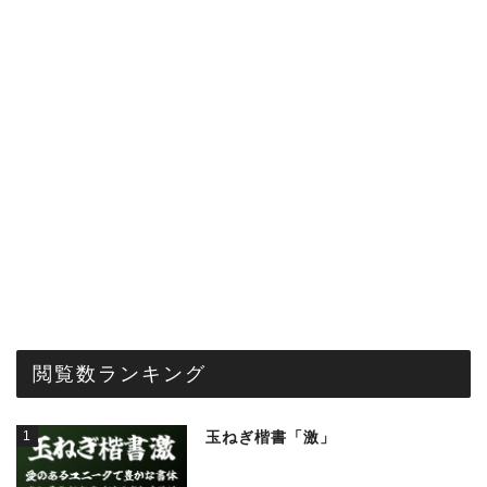
閲覧数ランキング
1
玉ねぎ楷書「激」