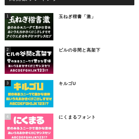
1
玉ねぎ楷書「激」
2
ビルの谷間と高架下
3
キルゴU
4
にくまるフォント