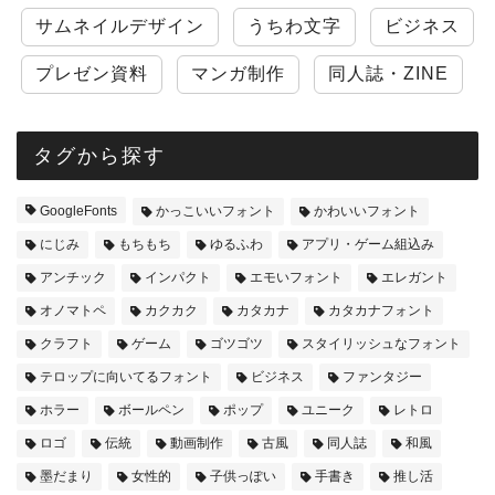
サムネイルデザイン
うちわ文字
ビジネス
プレゼン資料
マンガ制作
同人誌・ZINE
タグから探す
GoogleFonts
かっこいいフォント
かわいいフォント
にじみ
もちもち
ゆるふわ
アプリ・ゲーム組込み
アンチック
インパクト
エモいフォント
エレガント
オノマトペ
カクカク
カタカナ
カタカナフォント
クラフト
ゲーム
ゴツゴツ
スタイリッシュなフォント
テロップに向いてるフォント
ビジネス
ファンタジー
ホラー
ボールペン
ポップ
ユニーク
レトロ
ロゴ
伝統
動画制作
古風
同人誌
和風
墨だまり
女性的
子供っぽい
手書き
推し活