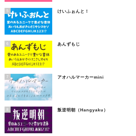
5
けいふぉんと！
6
あんずもじ
7
アオハルマーカーmini
8
叛逆明朝（Hangyaku）