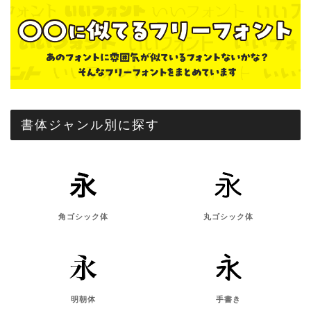
書体ジャンル別に探す
角ゴシック体
丸ゴシック体
明朝体
手書き