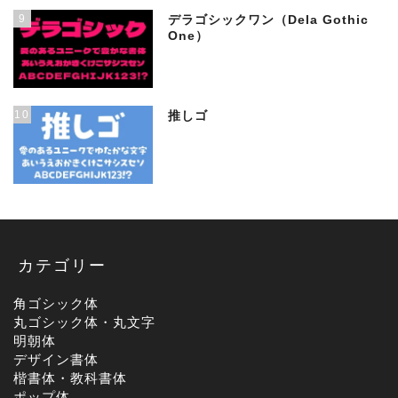
9
デラゴシックワン（Dela Gothic
One）
10
推しゴ
カテゴリー
角ゴシック体
丸ゴシック体・丸文字
明朝体
デザイン書体
楷書体・教科書体
ポップ体