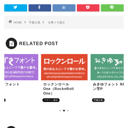
HOME
手書き風
仕事メモ書き
RELATED POST
ずきフォント
ロックンロール
みきゆフォント NE
One（RocknRoll
ン字P
One）
き風
デザイン書体
手書き風