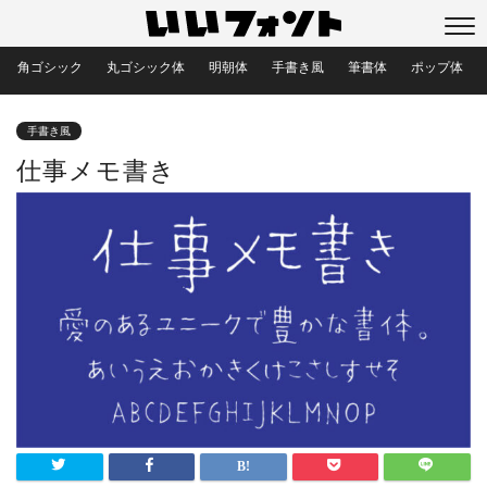
角ゴシック
丸ゴシック体
明朝体
手書き風
筆書体
ポップ体
手書き風
仕事メモ書き