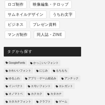
ロゴ制作
映像編集・テロップ
サムネイルデザイン
うちわ文字
ビジネス
プレゼン資料
マンガ制作
同人誌・ZINE
タグから探す
GoogleFonts
かっこいいフォント
かわいいフォント
にじみ
もちもち
ゆるふわ
アプリ・ゲーム組込み
アンチック
インパクト
エモいフォント
エレガント
オノマトペ
カクカク
カタカナ
カタカナフォント
クラフト
ゲーム