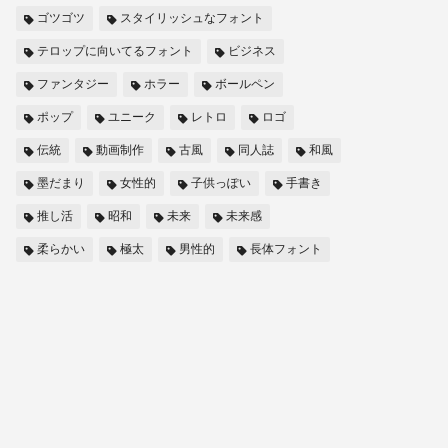
ゴツゴツ
スタイリッシュなフォント
テロップに向いてるフォント
ビジネス
ファンタジー
ホラー
ボールペン
ポップ
ユニーク
レトロ
ロゴ
伝統
動画制作
古風
同人誌
和風
墨だまり
女性的
子供っぽい
手書き
推し活
昭和
未来
未来感
柔らかい
極太
男性的
長体フォント