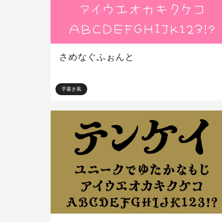
さめなぐふぉんと
手書き風