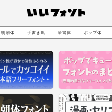
明朝体
手書き風
筆書体
ポップ体