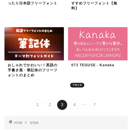
ったり日本語フリーフォント
すすめフリーフォント【無
料】
レトロなフォント
レトロなフォント
おしゃれでかわいい！英語の
073 TEGUSE - Kanaka
手書き風・筆記体のフリーフ
ォントのまとめ
レトロなフォント
手書き風
...
1
2
3
4
7
HOME
女性的