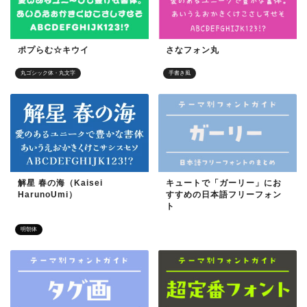
ポプらむ☆キウイ
さなフォン丸
丸ゴシック体・丸文字
手書き風
解星 春の海（Kaisei
キュートで「ガーリー」にお
HarunoUmi）
すすめの日本語フリーフォン
ト
明朝体
目的別フォント