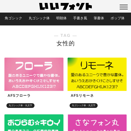
角ゴシック
丸ゴシック体
明朝体
手書き風
筆書体
ポップ体
― TAG ―
女性的
AFSフローラ
AFSリモーネ
丸ゴシック体・丸文字
丸ゴシック体・丸文字