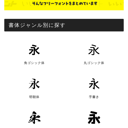
書体ジャンル別に探す
角ゴシック体
丸ゴシック体
明朝体
手書き