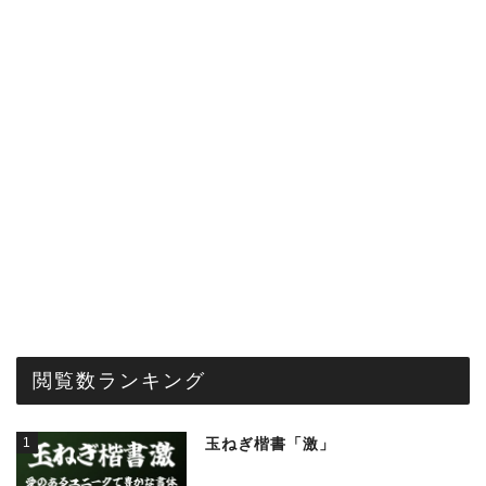
閲覧数ランキング
1
玉ねぎ楷書「激」