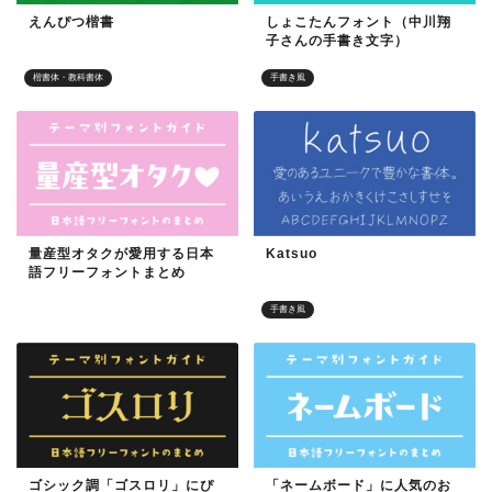
えんぴつ楷書
しょこたんフォント（中川翔
子さんの手書き文字）
楷書体・教科書体
手書き風
量産型オタクが愛用する日本
Katsuo
語フリーフォントまとめ
目的別フォント
手書き風
ゴシック調「ゴスロリ」にぴ
「ネームボード」に人気のお