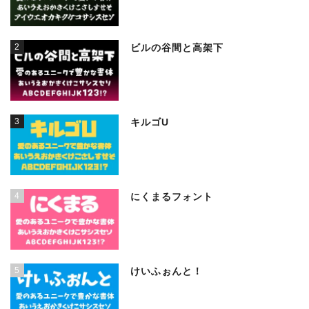
2
ビルの谷間と高架下
3
キルゴU
4
にくまるフォント
5
けいふぉんと！