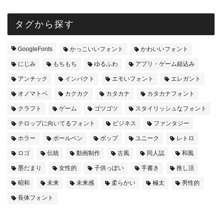
タグから探す
GoogleFonts
かっこいいフォント
かわいいフォント
にじみ
もちもち
ゆるふわ
アプリ・ゲーム組込み
アンチック
インパクト
エモいフォント
エレガント
オノマトペ
カクカク
カタカナ
カタカナフォント
クラフト
ゲーム
ゴツゴツ
スタイリッシュなフォント
テロップに向いてるフォント
ビジネス
ファンタジー
ホラー
ボールペン
ポップ
ユニーク
レトロ
ロゴ
伝統
動画制作
古風
同人誌
和風
墨だまり
女性的
子供っぽい
手書き
推し活
昭和
未来
未来感
柔らかい
極太
男性的
長体フォント