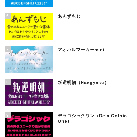
6
あんずもじ
7
アオハルマーカーmini
8
叛逆明朝（Hangyaku）
9
デラゴシックワン（Dela Gothic
One）