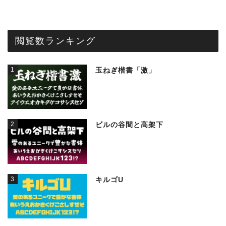
閲覧数ランキング
1
玉ねぎ楷書「激」
2
ビルの谷間と高架下
3
キルゴU