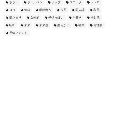
ホラー
ボールペン
ポップ
ユニーク
レトロ
ロゴ
伝統
動画制作
古風
同人誌
和風
墨だまり
女性的
子供っぽい
手書き
推し活
昭和
未来
未来感
柔らかい
極太
男性的
長体フォント