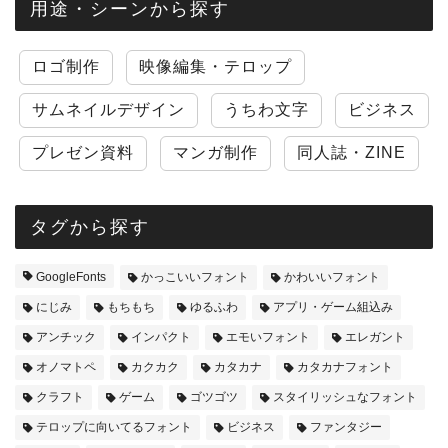
用途・シーンから探す
ロゴ制作
映像編集・テロップ
サムネイルデザイン
うちわ文字
ビジネス
プレゼン資料
マンガ制作
同人誌・ZINE
タグから探す
GoogleFonts
かっこいいフォント
かわいいフォント
にじみ
もちもち
ゆるふわ
アプリ・ゲーム組込み
アンチック
インパクト
エモいフォント
エレガント
オノマトペ
カクカク
カタカナ
カタカナフォント
クラフト
ゲーム
ゴツゴツ
スタイリッシュなフォント
テロップに向いてるフォント
ビジネス
ファンタジー