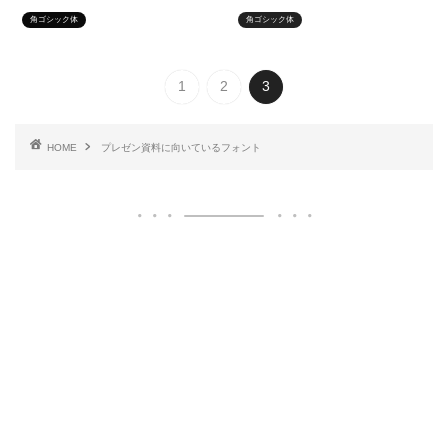
角ゴシック体
角ゴシック体
1
2
3
HOME
プレゼン資料に向いているフォント