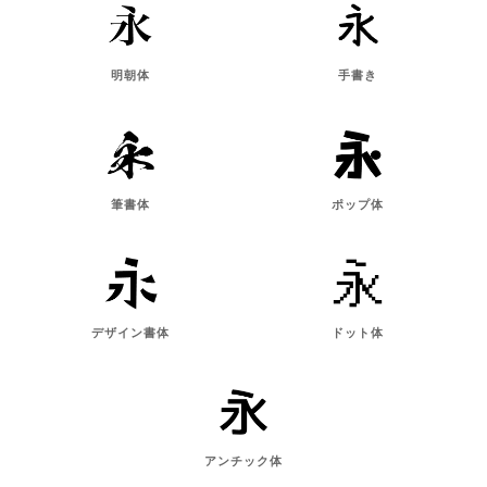
明朝体
手書き
筆書体
ポップ体
デザイン書体
ドット体
アンチック体