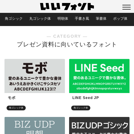
角ゴシック
丸ゴシック体
明朝体
手書き風
筆書体
ポップ体
― CATEGORY ―
プレゼン資料に向いているフォント
モボ
LINE Seed JP
角ゴシック体
角ゴシック体