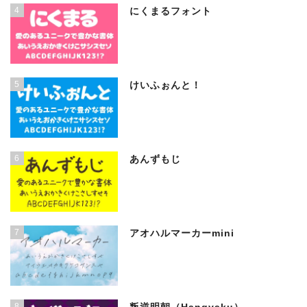
4
にくまるフォント
5
けいふぉんと！
6
あんずもじ
7
アオハルマーカーmini
8