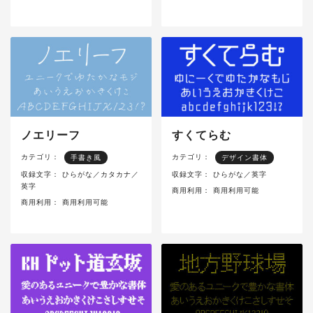
ノエリーフ
すくてらむ
カテゴリ：
カテゴリ：
手書き風
デザイン書体
収録文字：
ひらがな／カタカナ／
収録文字：
ひらがな／英字
英字
商用利用：
商用利用可能
商用利用：
商用利用可能