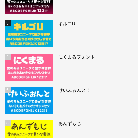
3
キルゴU
4
にくまるフォント
5
けいふぉんと！
6
あんずもじ