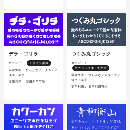
デラ・ゴリラ
つぐみ丸ゴシック
カテゴリ：
カテゴリ：
デザイン書体
丸ゴシック体・丸文字
収録文字：
ひらがな／カタカナ／
漢字／英字
収録文字：
ひらがな／カタカナ／
漢字／英字
商用利用：
商用利用可能
商用利用：
商用利用可能