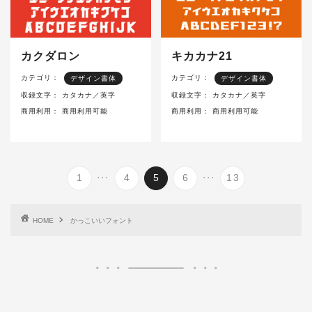
カクダロン
キカカナ21
カテゴリ：
カテゴリ：
デザイン書体
デザイン書体
収録文字：
カタカナ／英字
収録文字：
カタカナ／英字
商用利用：
商用利用可能
商用利用：
商用利用可能
...
...
1
4
5
6
13
HOME
かっこいいフォント