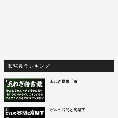
閲覧数ランキング
1
玉ねぎ楷書「激」
2
ビルの谷間と高架下