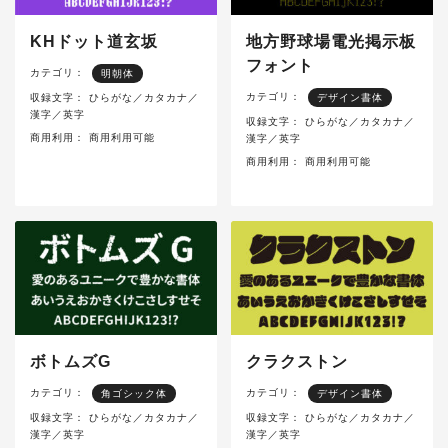
KHドット道玄坂
地方野球場電光掲示板
フォント
カテゴリ：
明朝体
カテゴリ：
収録文字：
ひらがな／カタカナ／
デザイン書体
漢字／英字
収録文字：
ひらがな／カタカナ／
商用利用：
商用利用可能
漢字／英字
商用利用：
商用利用可能
ボトムズG
クラクストン
カテゴリ：
カテゴリ：
角ゴシック体
デザイン書体
収録文字：
ひらがな／カタカナ／
収録文字：
ひらがな／カタカナ／
漢字／英字
漢字／英字