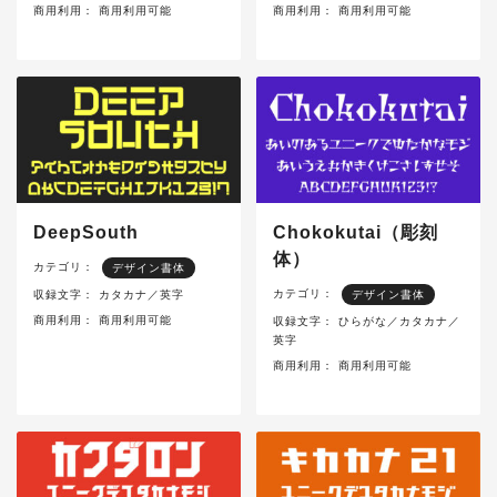
商用利用：
商用利用可能
商用利用：
商用利用可能
DeepSouth
Chokokutai（彫刻
体）
カテゴリ：
デザイン書体
カテゴリ：
収録文字：
カタカナ／英字
デザイン書体
商用利用：
商用利用可能
収録文字：
ひらがな／カタカナ／
英字
商用利用：
商用利用可能