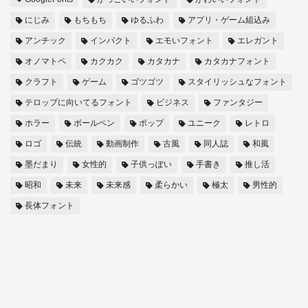
にじみ
もちもち
ゆるふわ
アプリ・ゲーム組込み
アンチック
インパクト
エモいフォント
エレガント
オノマトペ
カクカク
カタカナ
カタカナフォント
クラフト
ゲーム
ゴツゴツ
スタイリッシュなフォント
テロップに向いてるフォント
ビジネス
ファンタジー
ホラー
ボールペン
ポップ
ユニーク
レトロ
ロゴ
伝統
動画制作
古風
同人誌
和風
墨だまり
女性的
子供っぽい
手書き
推し活
昭和
未来
未来感
柔らかい
極太
男性的
長体フォント