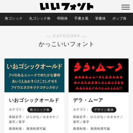
角ゴシック
丸ゴシック体
明朝体
手書き風
筆書体
ポップ体
― CATEGORY ―
かっこいいフォント
いおゴシックオールド
デラ・ムーア
カテゴリ：
カテゴリ：
角ゴシック体
デザイン書体
収録文字：
ひらがな／カタカナ／
収録文字：
ひらがな／カタカナ／
漢字／英字
漢字／英字
商用利用：
商用利用可能
商用利用：
商用利用可能