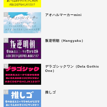
7
アオハルマーカーmini
8
叛逆明朝（Hangyaku）
9
デラゴシックワン（Dela Gothic
One）
10
推しゴ