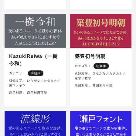
KazukiReiwa（一樹
築豊初号明朝
令和）
カテゴリ：
明朝体
カテゴリ：
明朝体
収録文字：
ひらがな／カタカナ／
漢字／英字
収録文字：
ひらがな／カタカナ／
商用利用：
商用利用可能
漢字／英字
商用利用：
商用利用可能