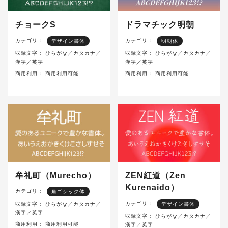
チョークS
ドラマチック明朝
カテゴリ：
カテゴリ：
デザイン書体
明朝体
収録文字：
ひらがな／カタカナ／
収録文字：
ひらがな／カタカナ／
漢字／英字
漢字／英字
商用利用：
商用利用可能
商用利用：
商用利用可能
牟礼町（Murecho）
ZEN紅道（Zen
Kurenaido）
カテゴリ：
角ゴシック体
カテゴリ：
収録文字：
ひらがな／カタカナ／
デザイン書体
漢字／英字
収録文字：
ひらがな／カタカナ／
商用利用：
商用利用可能
漢字／英字