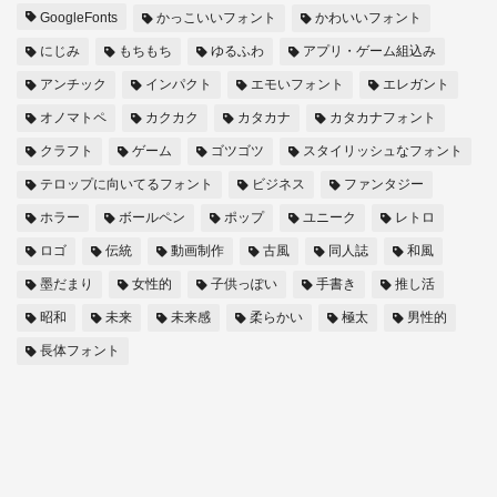
GoogleFonts
かっこいいフォント
かわいいフォント
にじみ
もちもち
ゆるふわ
アプリ・ゲーム組込み
アンチック
インパクト
エモいフォント
エレガント
オノマトペ
カクカク
カタカナ
カタカナフォント
クラフト
ゲーム
ゴツゴツ
スタイリッシュなフォント
テロップに向いてるフォント
ビジネス
ファンタジー
ホラー
ボールペン
ポップ
ユニーク
レトロ
ロゴ
伝統
動画制作
古風
同人誌
和風
墨だまり
女性的
子供っぽい
手書き
推し活
昭和
未来
未来感
柔らかい
極太
男性的
長体フォント