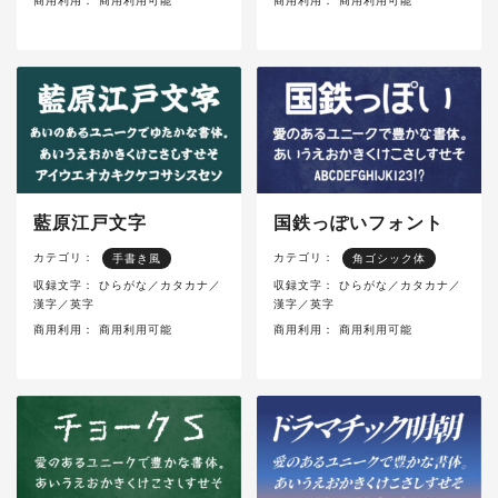
商用利用：
商用利用可能
商用利用：
商用利用可能
藍原江戸文字
国鉄っぽいフォント
カテゴリ：
カテゴリ：
手書き風
角ゴシック体
収録文字：
ひらがな／カタカナ／
収録文字：
ひらがな／カタカナ／
漢字／英字
漢字／英字
商用利用：
商用利用可能
商用利用：
商用利用可能