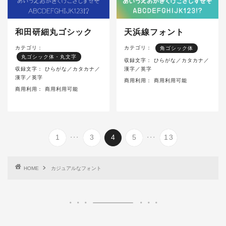
和田研細丸ゴシック
天浜線フォント
カテゴリ：
カテゴリ：
角ゴシック体
丸ゴシック体・丸文字
収録文字：
ひらがな／カタカナ／
収録文字：
ひらがな／カタカナ／
漢字／英字
漢字／英字
商用利用：
商用利用可能
商用利用：
商用利用可能
...
...
1
3
4
5
13
HOME
カジュアルなフォント