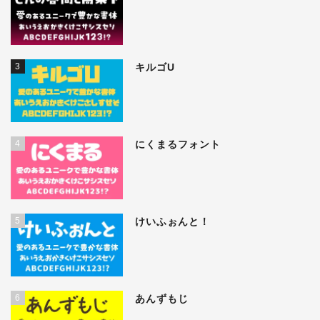
3
キルゴU
4
にくまるフォント
5
けいふぉんと！
6
あんずもじ