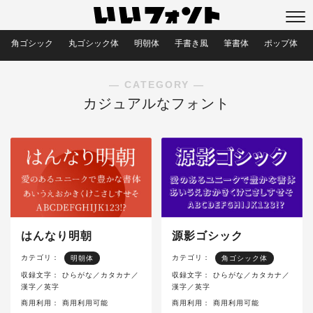
角ゴシック
丸ゴシック体
明朝体
手書き風
筆書体
ポップ体
― CATEGORY ―
カジュアルなフォント
はんなり明朝
源影ゴシック
カテゴリ：
カテゴリ：
明朝体
角ゴシック体
収録文字：
ひらがな／カタカナ／
収録文字：
ひらがな／カタカナ／
漢字／英字
漢字／英字
商用利用：
商用利用可能
商用利用：
商用利用可能