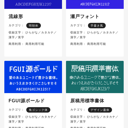
流線形
瀬戸フォント
カテゴリ：
カテゴリ：
明朝体
手書き風
収録文字：
ひらがな／カタカナ／
収録文字：
ひらがな／カタカナ／
漢字／英字
漢字／英字
商用利用：
商用利用可能
商用利用：
商用利用可能
FGUI源ボールド
原稿用標準書体
カテゴリ：
カテゴリ：
角ゴシック体
デザイン書体
収録文字：
ひらがな／カタカナ／
収録文字：
ひらがな／カタカナ／
漢字／英字
漢字／英字