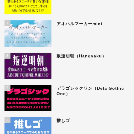
7
アオハルマーカーmini
8
叛逆明朝（Hangyaku）
9
デラゴシックワン（Dela Gothic
One）
10
推しゴ