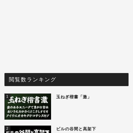
閲覧数ランキング
1
玉ねぎ楷書「激」
2
ビルの谷間と高架下