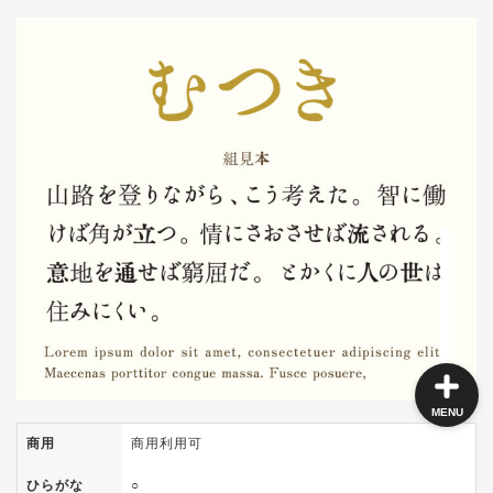
角ゴシック
丸ゴシック体
明朝体
手書き風
MENU
商用
商用利用可
ひらがな
○