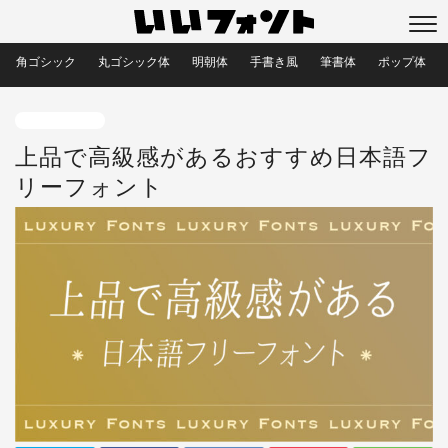
角ゴシック
丸ゴシック体
明朝体
手書き風
筆書体
ポップ体
目的別フォント
上品で高級感があるおすすめ日本語フ
リーフォント