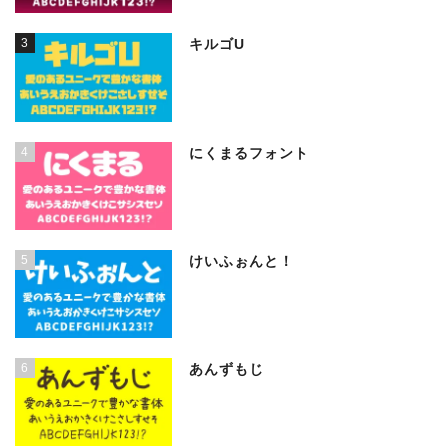
3
キルゴU
4
にくまるフォント
5
けいふぉんと！
6
あんずもじ