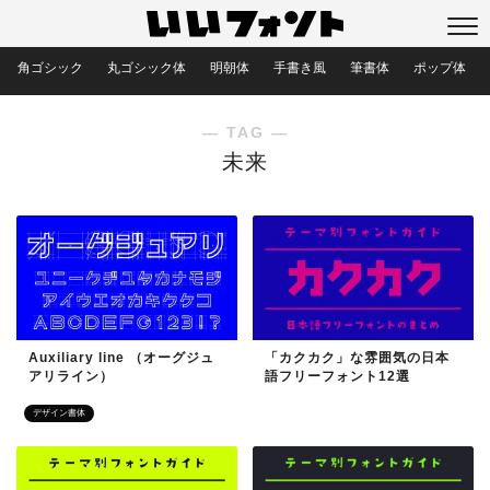
角ゴシック
丸ゴシック体
明朝体
手書き風
筆書体
ポップ体
― TAG ―
未来
Auxiliary line （オーグジュ
「カクカク」な雰囲気の日本
アリライン）
語フリーフォント12選
デザイン書体
目的別フォント