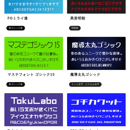
FGミライ連
異形明朝
角ゴシック体
明朝体
マステフォント ゴシック15
魔導太丸ゴシック
角ゴシック体
ドット文字・ピクセル文字