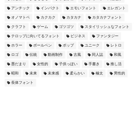
アンチック
インパクト
エモいフォント
エレガント
オノマトペ
カクカク
カタカナ
カタカナフォント
クラフト
ゲーム
ゴツゴツ
スタイリッシュなフォント
テロップに向いてるフォント
ビジネス
ファンタジー
ホラー
ボールペン
ポップ
ユニーク
レトロ
ロゴ
伝統
動画制作
古風
同人誌
和風
墨だまり
女性的
子供っぽい
手書き
推し活
昭和
未来
未来感
柔らかい
極太
男性的
長体フォント