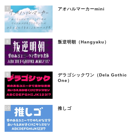
7
アオハルマーカーmini
8
叛逆明朝（Hangyaku）
9
デラゴシックワン（Dela Gothic
One）
10
推しゴ