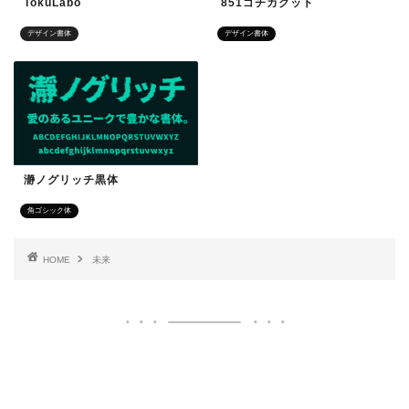
TokuLabo
851ゴチカクット
デザイン書体
デザイン書体
瀞ノグリッチ黒体
角ゴシック体
HOME
未来