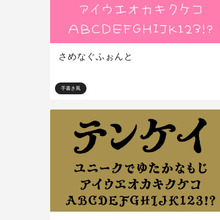
さめなぐふぉんと
手書き風