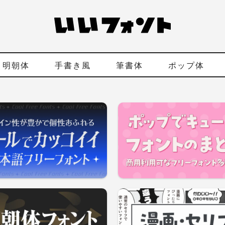
明朝体
手書き風
筆書体
ポップ体