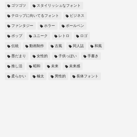
ゴツゴツ
スタイリッシュなフォント
テロップに向いてるフォント
ビジネス
ファンタジー
ホラー
ボールペン
ポップ
ユニーク
レトロ
ロゴ
伝統
動画制作
古風
同人誌
和風
墨だまり
女性的
子供っぽい
手書き
推し活
昭和
未来
未来感
柔らかい
極太
男性的
長体フォント