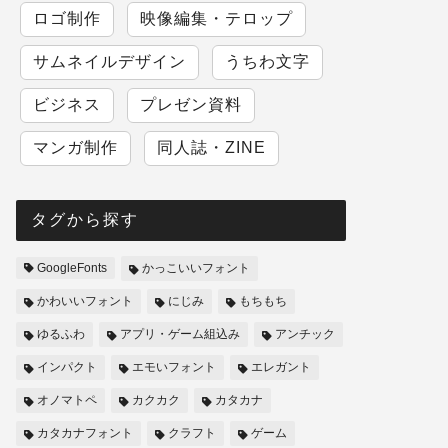
ロゴ制作
映像編集・テロップ
サムネイルデザイン
うちわ文字
ビジネス
プレゼン資料
マンガ制作
同人誌・ZINE
タグから探す
GoogleFonts
かっこいいフォント
かわいいフォント
にじみ
もちもち
ゆるふわ
アプリ・ゲーム組込み
アンチック
インパクト
エモいフォント
エレガント
オノマトペ
カクカク
カタカナ
カタカナフォント
クラフト
ゲーム